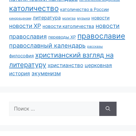
католичество
католичество в России
литература
новости
музыка
кинорецензии
молитва
новости
новости ХР
новости католичества
православие
православия
переводы ХР
православный календарь
рассказы
христианский взгляд на
философия
литературу
христианство
церковная
экуменизм
история
Поиск: