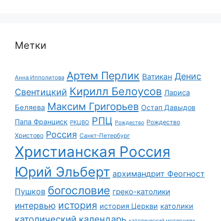
Метки
Артем Перлик
Денис
Ватикан
Анна Ипполитова
Кирилл Белоусов
Свентицкий
Лариса
Максим Григорьев
Беляева
Остап Давыдов
РПЦ
Папа Франциск
Рождество
РКЦВО
Рождество
Россия
Христово
Санкт-Петербург
Христианская Россия
Юрий Эльберт
архимандрит Феогност
богословие
Пушков
греко-католики
история
интервью
история Церкви
католики
католический календарь
католический модернизм