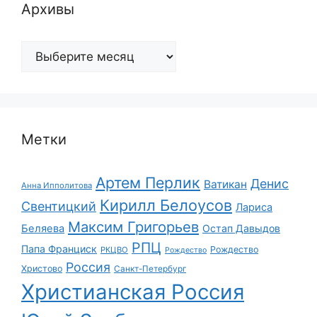
Архивы
Архивы
Метки
Артем Перлик
Денис
Ватикан
Анна Ипполитова
Кирилл Белоусов
Свентицкий
Лариса
Максим Григорьев
Беляева
Остап Давыдов
РПЦ
Папа Франциск
Рождество
РКЦВО
Рождество
Россия
Христово
Санкт-Петербург
Христианская Россия