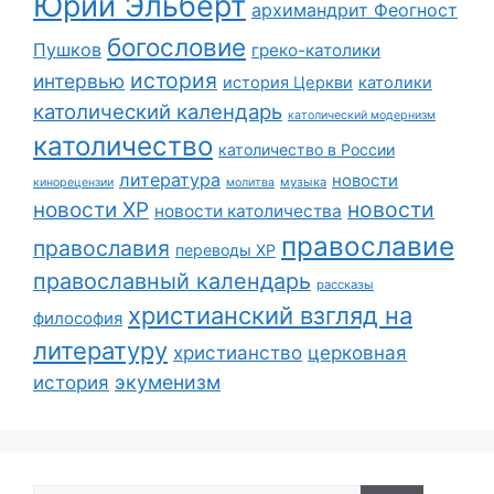
Юрий Эльберт
архимандрит Феогност
богословие
Пушков
греко-католики
история
интервью
история Церкви
католики
католический календарь
католический модернизм
католичество
католичество в России
литература
новости
музыка
кинорецензии
молитва
новости
новости ХР
новости католичества
православие
православия
переводы ХР
православный календарь
рассказы
христианский взгляд на
философия
литературу
христианство
церковная
экуменизм
история