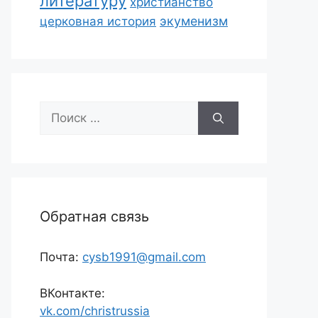
литературу
христианство
экуменизм
церковная история
Поиск:
Обратная связь
Почта:
cysb1991@gmail.com
ВКонтакте:
vk.com/christrussia