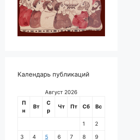
Календарь публикаций
Август 2026
П
С
Вт
Чт
Пт
Сб
Вс
н
р
1
2
3
4
5
6
7
8
9