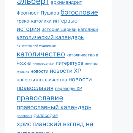
Эльберт
архимандрит
богословие
Феогност Пушков
интервью
греко-католики
история
история Церкви
католики
католический календарь
католический модернизм
католичество
католичество в
литература
России
кинорецензии
молитва
новости ХР
новости
музыка
новости
новости католичества
православия
переводы ХР
православие
православный календарь
философия
рассказы
христианский взгляд на