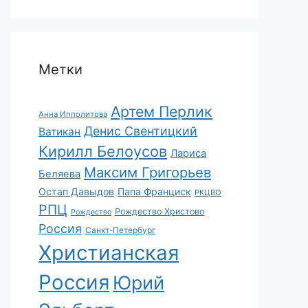
Метки
Артем Перлик
Анна Ипполитова
Денис Свентицкий
Ватикан
Кирилл Белоусов
Лариса
Максим Григорьев
Беляева
Остап Давыдов
Папа Франциск
РКЦВО
РПЦ
Рождество Христово
Рождество
Россия
Санкт-Петербург
Христианская
Россия
Юрий