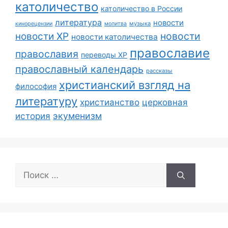
католичество
католичество в России
литература
новости
музыка
кинорецензии
молитва
новости
новости ХР
новости католичества
православие
православия
переводы ХР
православный календарь
рассказы
христианский взгляд на
философия
литературу
христианство
церковная
экуменизм
история
Поиск: