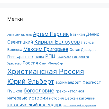
Метки
Артем Перлик
Денис
Ватикан
Анна Ипполитова
Кирилл Белоусов
Свентицкий
Лариса
Максим Григорьев
Беляева
Остап Давыдов
РПЦ
Папа Франциск
Рождество
РКЦВО
Рождество
Россия
Христово
Санкт-Петербург
Христианская Россия
Юрий Эльберт
архимандрит Феогност
богословие
Пушков
греко-католики
история
интервью
история Церкви
католики
католический календарь
католический модернизм