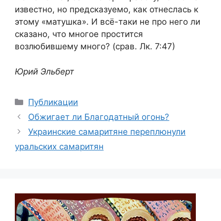
известно, но предсказуемо, как отнеслась к
этому «матушка». И всё-таки не про него ли
сказано, что многое простится
возлюбившему много? (срав. Лк. 7:47)
Юрий Эльберт
Рубрики
Публикации
Обжигает ли Благодатный огонь?
Украинские самаритяне переплюнули
уральских самаритян