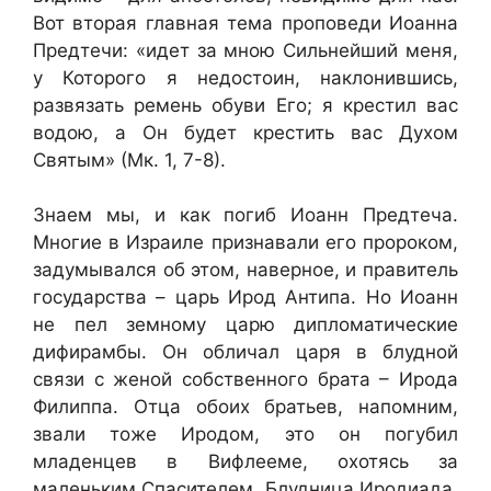
Вот вторая главная тема проповеди Иоанна
Предтечи: «идет за мною Сильнейший меня,
у Которого я недостоин, наклонившись,
развязать ремень обуви Его; я крестил вас
водою, а Он будет крестить вас Духом
Святым» (Мк. 1, 7-8).
Знаем мы, и как погиб Иоанн Предтеча.
Многие в Израиле признавали его пророком,
задумывался об этом, наверное, и правитель
государства – царь Ирод Антипа. Но Иоанн
не пел земному царю дипломатические
дифирамбы. Он обличал царя в блудной
связи с женой собственного брата – Ирода
Филиппа. Отца обоих братьев, напомним,
звали тоже Иродом, это он погубил
младенцев в Вифлееме, охотясь за
маленьким Спасителем. Блудница Иродиада,