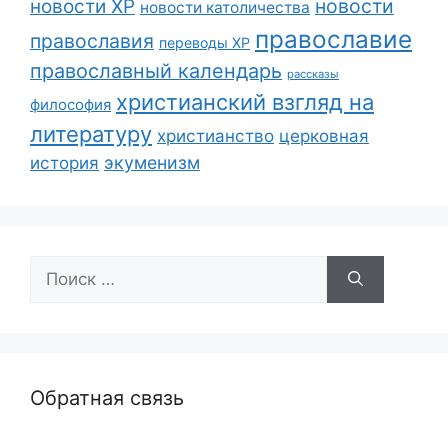
новости
новости ХР
новости католичества
православие
православия
переводы ХР
православный календарь
рассказы
христианский взгляд на
философия
литературу
христианство
церковная
экуменизм
история
Поиск:
Обратная связь