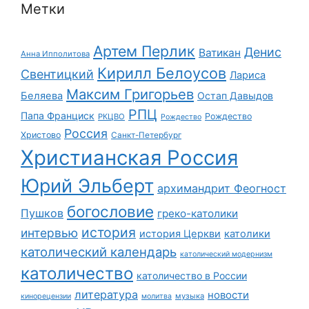
Метки
Артем Перлик
Денис
Ватикан
Анна Ипполитова
Кирилл Белоусов
Свентицкий
Лариса
Максим Григорьев
Беляева
Остап Давыдов
РПЦ
Папа Франциск
Рождество
РКЦВО
Рождество
Россия
Христово
Санкт-Петербург
Христианская Россия
Юрий Эльберт
архимандрит Феогност
богословие
Пушков
греко-католики
история
интервью
история Церкви
католики
католический календарь
католический модернизм
католичество
католичество в России
литература
новости
музыка
кинорецензии
молитва