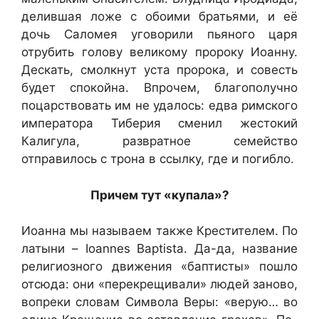
делившая ложе с обоими братьями, и её
дочь Саломея уговорили пьяного царя
отрубить голову великому пророку Иоанну.
Дескать, смолкнут уста пророка, и совесть
будет спокойна. Впрочем, благополучно
поцарствовать им не удалось: едва римского
императора Тиберия сменил жестокий
Калигула, развратное семейство
отправилось с трона в ссылку, где и погибло.
Причем тут «купала»?
Иоанна мы называем также Крестителем. По
латыни –
Ioannes
Baptista
. Да-да, название
религиозного движения «баптисты» пошло
отсюда: они «перекрещивали» людей заново,
вопреки словам Символа Веры: «верую… во