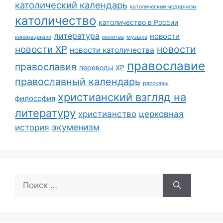
католический календарь
католический модернизм
католичество
католичество в России
литература
новости
музыка
кинорецензии
молитва
новости
новости ХР
новости католичества
православие
православия
переводы ХР
православный календарь
рассказы
христианский взгляд на
философия
литературу
христианство
церковная
экуменизм
история
Поиск: