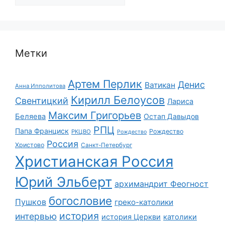
Метки
Артем Перлик
Денис
Ватикан
Анна Ипполитова
Кирилл Белоусов
Свентицкий
Лариса
Максим Григорьев
Беляева
Остап Давыдов
РПЦ
Папа Франциск
Рождество
РКЦВО
Рождество
Россия
Христово
Санкт-Петербург
Христианская Россия
Юрий Эльберт
архимандрит Феогност
богословие
Пушков
греко-католики
история
интервью
история Церкви
католики