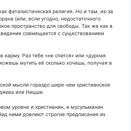
как фаталистическая религия. Но и там, из-за
рана (или, если угодно, недостаточного
екое пространство для свободы. Так же как в
редвидение совмещается с существованием
 карму. Раз тебе «не спится» или «дурная
 можешь мутить её сколько хочешь, получая в
еской мысли гораздо шире чем христианское
рдяева или Ницше.
овом уровне и христианин, и мусульманин
Над ними довлеют строгие предписания их