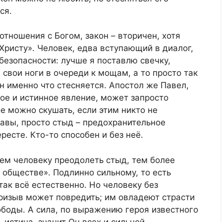
ся.
тношения с Богом, закон – вторичен, хотя
Христу». Человек, едва вступающий в диалог,
безопасности: лучше я поставлю свечку,
свои ноги в очереди к мощам, а то просто так
н именно что стесняется. Апостол же Павел,
ное и истинное явление, может запросто
е можно скушать, если этим никто не
равы, просто стыд – предохранительное
ресте. Кто-то способен и без неё.
ем человеку преодолеть стыд, тем более
обществе». Подлинно сильному, то есть
и так всё естественно. Но человеку без
призыв может повредить; им овладеют страсти
боды. А сила, по выражению героя известного
 истина, значит Он всех и сильней.