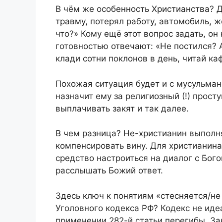
В чём же особенность Христианства? 
травму, потерял работу, автомобиль, ж
что?» Кому ещё этот вопрос задать, он 
готовностью отвечают: «Не постился? 
клади сотни поклонов в день, читай ка
Похожая ситуация будет и с мусульман
назначит ему за религиозный (!) просту
выплачивать закят и так далее.
В чем разница? Не-христианин выполн
компенсировать вину. Для христианин
средство настроиться на диалог с Бог
расслышать Божий ответ.
Здесь ключ к понятиям «стесняется/не 
Уголовного кодекса РФ? Кодекс не идеа
применении 282-й статьи перегибы. За