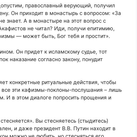
Допустим, православный верующий, получил
ену. Он приходит в монастырь с вопросом: «За
не знает. А в монастыре на этот вопрос с
Акафистов не читал? Иди, получи епитимию,
физмы — может быть, Бог тебя и простит».
ином. Он придет к исламскому судье, тот
пок наказание согласно закону, понудит
яет конкретные ритуальные действия, чтобы
а все эти кафизмы-поклоны-послушания – лишь
ом. И в этом диалоге попросить прощения и
стесняется». Вы стесняетесь (стыдитесь)
лен, и даже президент В.В. Путин находит в
кон можно не любить, но стесняться его