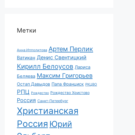
Метки
Артем Перлик
Анна Ипполитова
Денис Свентицкий
Ватикан
Кирилл Белоусов
Лариса
Максим Григорьев
Беляева
Остап Давыдов
Папа Франциск
РКЦВО
РПЦ
Рождество Христово
Рождество
Россия
Санкт-Петербург
Христианская
Россия
Юрий