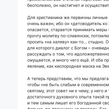
бесполезно, он настигнет и осуществит
Для христианина же первичны личные о
очень важен, ибо он «детоводитель ко 
опасается, старается принимать меры 
прочту молитву по-славянски, потомлю 
просить «на халяву» как-то… стыдно. О
для которого диалог с Богом – очевид
рассуждать о том, что идоложертвенно
смущается, и много чего ещё. И оба п
явление, как кислородная маска на Эве
А теперь представим, что мы предлага
чтобы «не быть слабым в современном 
святому, этот совет ни к чему, у него 
достаточного духовного опыта такой 
и тем самым лишат его богоданной сво
фильма, по-прежнему «в правде», Бог –