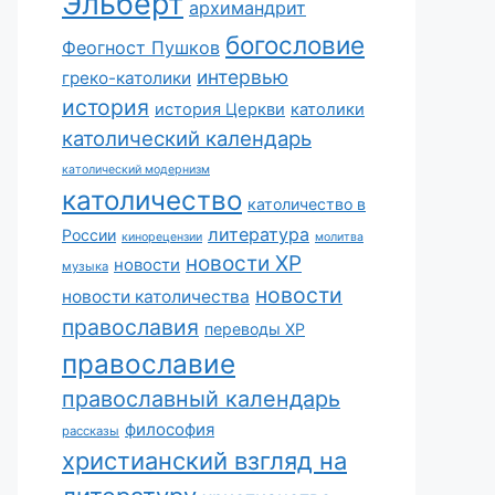
Эльберт
архимандрит
богословие
Феогност Пушков
интервью
греко-католики
история
история Церкви
католики
католический календарь
католический модернизм
католичество
католичество в
литература
России
кинорецензии
молитва
новости ХР
новости
музыка
новости
новости католичества
православия
переводы ХР
православие
православный календарь
философия
рассказы
христианский взгляд на