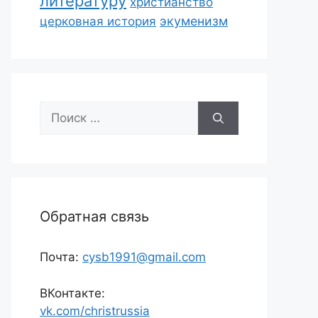
литературу
христианство
экуменизм
церковная история
Поиск:
Обратная связь
Почта:
cysb1991@gmail.com
ВКонтакте:
vk.com/christrussia