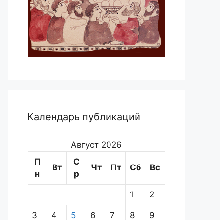
Календарь публикаций
Август 2026
П
С
Вт
Чт
Пт
Сб
Вс
н
р
1
2
3
4
5
6
7
8
9