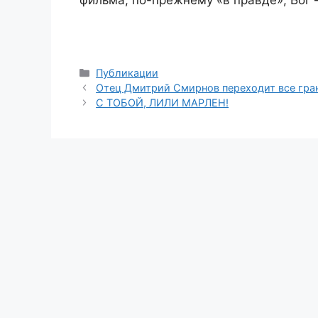
Рубрики
Публикации
Отец Дмитрий Смирнов переходит все гра
С ТОБОЙ, ЛИЛИ МАРЛЕН!