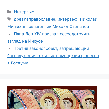
Рубрики
Интервью
Метки
древлеправославие
,
интервью
,
Николай
Минюхин
,
священник Михаил Степанов
Папа Лев XIV призвал сосредоточить
взгляд на Иисусе
Третий законопроект, запрещающий
богослужения в жилых помещениях, внесен
в Госдуму