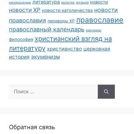
литература
новости
музыка
кинорецензии
молитва
новости
новости ХР
новости католичества
православие
православия
переводы ХР
православный календарь
рассказы
христианский взгляд на
философия
литературу
христианство
церковная
экуменизм
история
Поиск:
Обратная связь