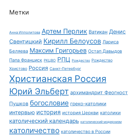
Метки
Артем Перлик
Денис
Ватикан
Анна Ипполитова
Кирилл Белоусов
Свентицкий
Лариса
Максим Григорьев
Беляева
Остап Давыдов
РПЦ
Папа Франциск
Рождество
РКЦВО
Рождество
Россия
Христово
Санкт-Петербург
Христианская Россия
Юрий Эльберт
архимандрит Феогност
богословие
Пушков
греко-католики
история
интервью
история Церкви
католики
католический календарь
католический модернизм
католичество
католичество в России