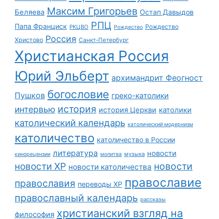
Максим Григорьев
Беляева
Остап Давыдов
РПЦ
Папа Франциск
Рождество
РКЦВО
Рождество
Россия
Христово
Санкт-Петербург
Христианская Россия
Юрий Эльберт
архимандрит Феогност
богословие
Пушков
греко-католики
история
интервью
история Церкви
католики
католический календарь
католический модернизм
католичество
католичество в России
литература
новости
музыка
кинорецензии
молитва
новости
новости ХР
новости католичества
православие
православия
переводы ХР
православный календарь
рассказы
христианский взгляд на
философия