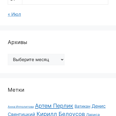
« Июл
Архивы
Архивы
Метки
Артем Перлик
Денис
Ватикан
Анна Ипполитова
Кирилл Белоусов
Свентицкий
Лариса