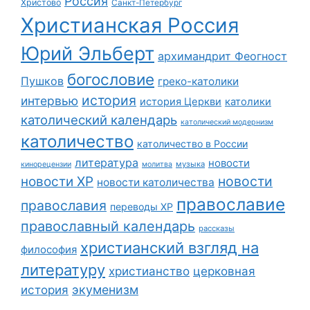
Россия
Христово
Санкт-Петербург
Христианская Россия
Юрий Эльберт
архимандрит Феогност
богословие
Пушков
греко-католики
история
интервью
история Церкви
католики
католический календарь
католический модернизм
католичество
католичество в России
литература
новости
музыка
кинорецензии
молитва
новости
новости ХР
новости католичества
православие
православия
переводы ХР
православный календарь
рассказы
христианский взгляд на
философия
литературу
христианство
церковная
экуменизм
история