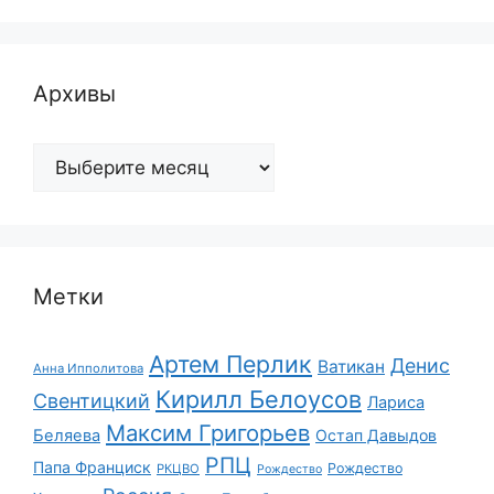
Архивы
Архивы
Метки
Артем Перлик
Денис
Ватикан
Анна Ипполитова
Кирилл Белоусов
Свентицкий
Лариса
Максим Григорьев
Беляева
Остап Давыдов
РПЦ
Папа Франциск
Рождество
РКЦВО
Рождество