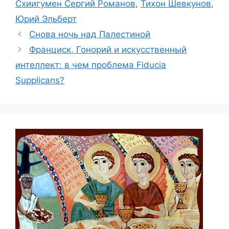
Схиигумен Сергий Романов
,
Тихон Шевкунов
,
Юрий Эльберт
Снова ночь над Палестиной
Франциск, Гонорий и искусственный
интеллект: в чем проблема Fiducia
Supplicans?