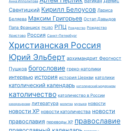
Денис
Ватикан
Анна Ипполитова
Кирилл Белоусов
Свентицкий
Лариса
Максим Григорьев
Беляева
Остап Давыдов
РПЦ
Папа Франциск
Рождество
РКЦВО
Рождество
Россия
Христово
Санкт-Петербург
Христианская Россия
Юрий Эльберт
архимандрит Феогност
богословие
Пушков
греко-католики
история
интервью
история Церкви
католики
католический календарь
католический модернизм
католичество
католичество в России
литература
новости
музыка
кинорецензии
молитва
новости
новости ХР
новости католичества
православие
православия
переводы ХР
православный календарь
рассказы