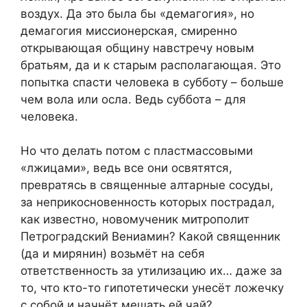
воздух. Да это была бы «демагогия», но
демагогия миссионерская, смиренно
открывающая общину навстречу новым
братьям, да и к старым располагающая. Это
попытка спасти человека в субботу – больше
чем вола или осла. Ведь суббота – для
человека.
Но что делать потом с пластмассовыми
«лжицами», ведь все они освятятся,
превратясь в священные алтарные сосуды,
за неприкосновенность которых пострадал,
как известно, новомученик митрополит
Петроградский Вениамин? Какой священник
(да и мирянин) возьмёт на себя
ответственность за утилизацию их… даже за
то, что кто-то гипотетически унесёт ложечку
с собой и начнёт мешать ей чай?