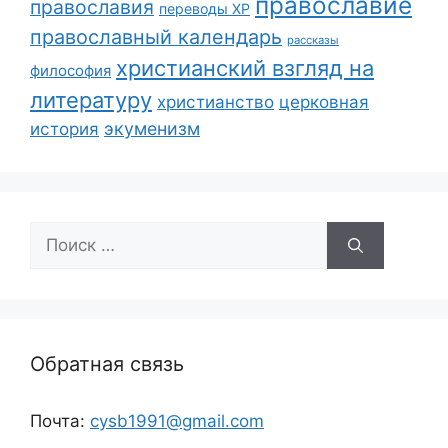
православие
православия
переводы ХР
православный календарь
рассказы
христианский взгляд на
философия
литературу
христианство
церковная
экуменизм
история
Поиск:
Обратная связь
Почта:
cysb1991@gmail.com