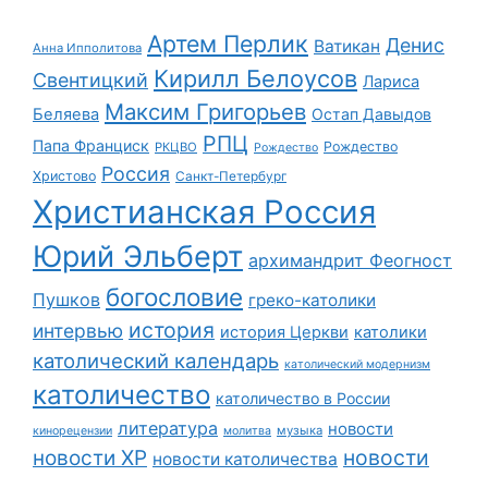
Артем Перлик
Денис
Ватикан
Анна Ипполитова
Кирилл Белоусов
Свентицкий
Лариса
Максим Григорьев
Беляева
Остап Давыдов
РПЦ
Папа Франциск
Рождество
РКЦВО
Рождество
Россия
Христово
Санкт-Петербург
Христианская Россия
Юрий Эльберт
архимандрит Феогност
богословие
Пушков
греко-католики
история
интервью
история Церкви
католики
католический календарь
католический модернизм
католичество
католичество в России
литература
новости
музыка
кинорецензии
молитва
новости
новости ХР
новости католичества