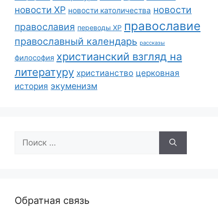
новости
новости ХР
новости католичества
православие
православия
переводы ХР
православный календарь
рассказы
христианский взгляд на
философия
литературу
христианство
церковная
экуменизм
история
Поиск:
Обратная связь