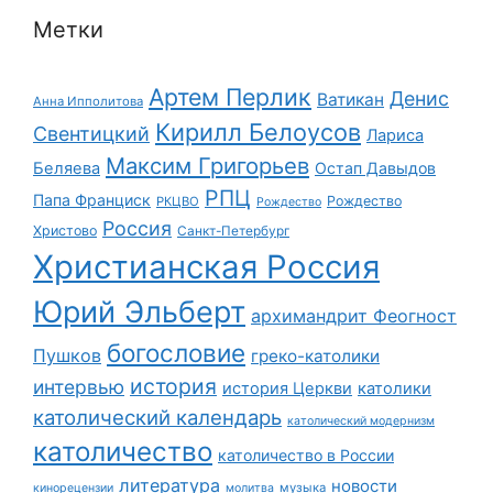
Метки
Артем Перлик
Денис
Ватикан
Анна Ипполитова
Кирилл Белоусов
Свентицкий
Лариса
Максим Григорьев
Беляева
Остап Давыдов
РПЦ
Папа Франциск
Рождество
РКЦВО
Рождество
Россия
Христово
Санкт-Петербург
Христианская Россия
Юрий Эльберт
архимандрит Феогност
богословие
Пушков
греко-католики
история
интервью
история Церкви
католики
католический календарь
католический модернизм
католичество
католичество в России
литература
новости
музыка
кинорецензии
молитва