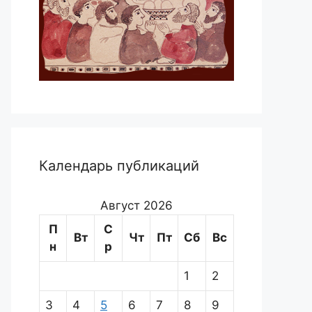
Календарь публикаций
Август 2026
П
С
Вт
Чт
Пт
Сб
Вс
н
р
1
2
3
4
5
6
7
8
9