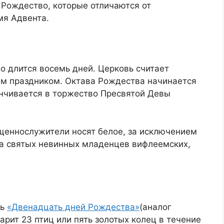
 Рождество, которые отличаются от
мя Адвента.
во длится восемь дней. Церковь считает
м праздником. Октава Рождества начинается
анчивается в торжество Пресвятой Девы
щеннослужители носят белое, за исключением
ка святых невинных младенцев вифлеемских,
нь
«Двенадцать дней Рождества»
(аналог
дарит 23 птиц или пять золотых колец в течение