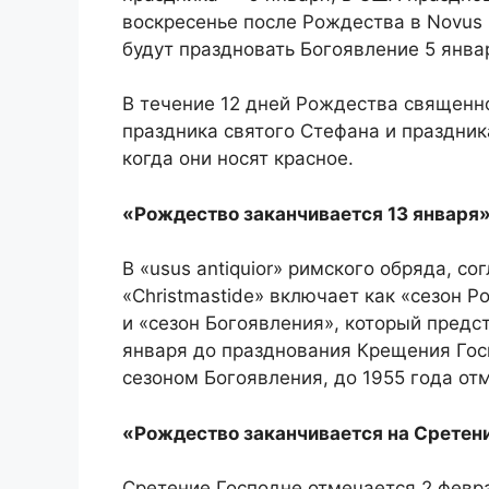
воскресенье после Рождества в Novus 
будут праздновать Богоявление 5 янва
В течение 12 дней Рождества священн
праздника святого Стефана и праздни
когда они носят красное.
«Рождество заканчивается 13 января
В «usus antiquior» римского обряда, с
«Christmastide» включает как «сезон Р
и «сезон Богоявления», который предс
января до празднования Крещения Госп
сезоном Богоявления, до 1955 года от
«Рождество заканчивается на Сретен
Сретение Господне отмечается 2 февра