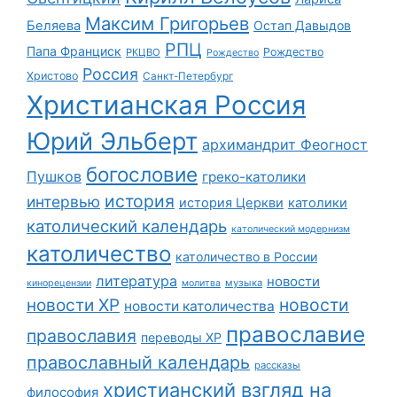
Максим Григорьев
Беляева
Остап Давыдов
РПЦ
Папа Франциск
Рождество
РКЦВО
Рождество
Россия
Христово
Санкт-Петербург
Христианская Россия
Юрий Эльберт
архимандрит Феогност
богословие
Пушков
греко-католики
история
интервью
история Церкви
католики
католический календарь
католический модернизм
католичество
католичество в России
литература
новости
музыка
кинорецензии
молитва
новости
новости ХР
новости католичества
православие
православия
переводы ХР
православный календарь
рассказы
христианский взгляд на
философия