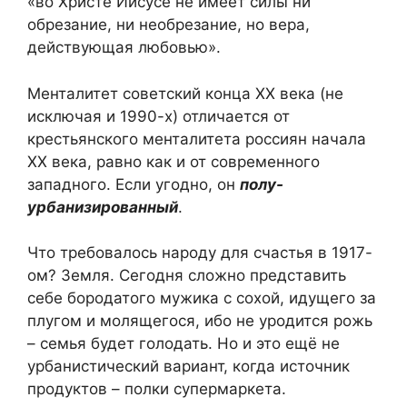
«во Христе Иисусе не имеет силы ни
обрезание, ни необрезание, но вера,
действующая любовью».
Менталитет советский конца ХХ века (не
исключая и 1990-х) отличается от
крестьянского менталитета россиян начала
ХХ века, равно как и от современного
западного. Если угодно, он
полу-
урбанизированный
.
Что требовалось народу для счастья в 1917-
ом? Земля. Сегодня сложно представить
себе бородатого мужика с сохой, идущего за
плугом и молящегося, ибо не уродится рожь
– семья будет голодать. Но и это ещё не
урбанистический вариант, когда источник
продуктов – полки супермаркета.