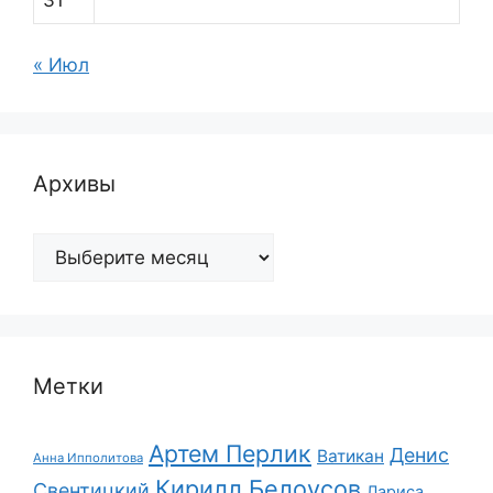
« Июл
Архивы
Архивы
Метки
Артем Перлик
Денис
Ватикан
Анна Ипполитова
Кирилл Белоусов
Свентицкий
Лариса