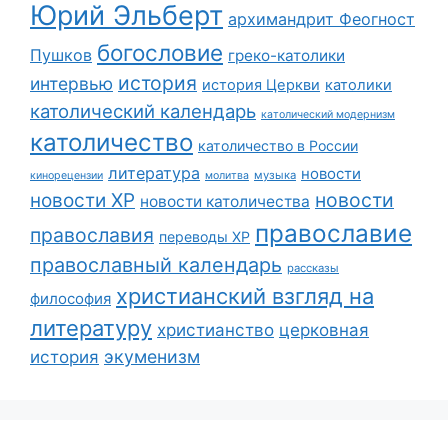
Юрий Эльберт
архимандрит Феогност
богословие
Пушков
греко-католики
история
интервью
история Церкви
католики
католический календарь
католический модернизм
католичество
католичество в России
литература
новости
музыка
кинорецензии
молитва
новости
новости ХР
новости католичества
православие
православия
переводы ХР
православный календарь
рассказы
христианский взгляд на
философия
литературу
христианство
церковная
экуменизм
история