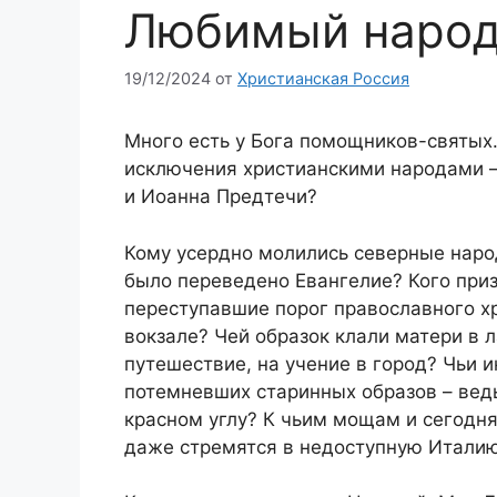
Любимый народ
19/12/2024
от
Христианская Россия
Много есть у Бога помощников-святых.
исключения христианскими народами –
и Иоанна Предтечи?
Кому усердно молились северные народ
было переведено Евангелие? Кого при
переступавшие порог православного хр
вокзале? Чей образок клали матери в 
путешествие, на учение в город? Чьи 
потемневших старинных образов – ведь
красном углу? К чьим мощам и сегодн
даже стремятся в недоступную Италию,