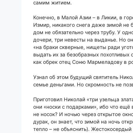
самим житием.
Конечно, в Малой Азии – в Ликии, в го
Измир, никакого снега даже зимой не б
дом не обязательно через трубу. У одн
дочери, три невесты на выданье. Но о
«на браки скверные, нищеты ради угото
выдать их за безобразных похотливых с
как обрек отец Соню Мармеладову в р
Узнал об этом будущий святитель Нико
семье деньгами. Но скромность не поз
Приготовил Николай «три узельца злат
они «носки с подарками», ибо что ещё
не носок? И ночью через открытое окн
дурак, он знает, что зимой на ночь отк
тепло – не объяснить). Жестокосердый 