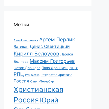
Метки
Артем Перлик
Анна Ипполитова
Денис Свентицкий
Ватикан
Кирилл Белоусов
Лариса
Максим Григорьев
Беляева
Остап Давыдов
Папа Франциск
РКЦВО
РПЦ
Рождество Христово
Рождество
Россия
Санкт-Петербург
Христианская
Россия
Юрий