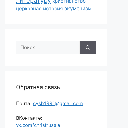
литературу
христианство
экуменизм
церковная история
Поиск:
Обратная связь
Почта:
cysb1991@gmail.com
ВКонтакте:
vk.com/christrussia