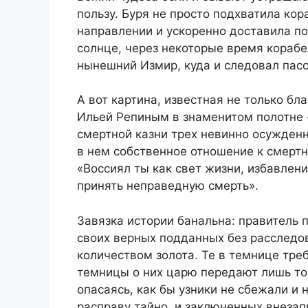
пользу. Буря не просто подхватила кор
направлении и ускоренно доставила по
солнце, через некоторые время корабе
нынешний Измир, куда и следовал пас
А вот картина, известная не только б
Ильей Репиным в знаменитом полотне 
смертной казни трех невинно осужден
в нем собственное отношение к смертн
«Воссиял ты как свет жизни, избавлен
принять неправедную смерть».
Завязка истории банальна: правитель
своих верных подданных без расследо
количеством золота. Те в темнице треб
темницы о них царю передают лишь то,
опасаясь, как бы узники не сбежали и 
расправу тайно, и заключенных внезапн