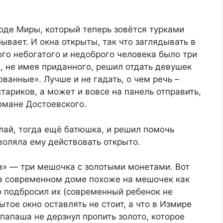
роде Миры, который теперь зовётся турками
ывает. И окна открыты, так что заглядывать в
ого небогатого и недоброго человека было три
н, не имея приданного, решил отдать девушек
ванные». Лучше и не гадать, о чем речь –
тариков, а может и вовсе на панель отправить,
омане Достоевского.
лай, тогда ещё батюшка, и решил помочь
воляла ему действовать открыто.
а» — три мешочка с золотыми монетами. Вот
 в современном доме похоже на мешочек как
о подбросил их (современный ребенок не
рытое окно оставлять не стоит, а что в Измире
папаша не дерзнул пропить золото, которое