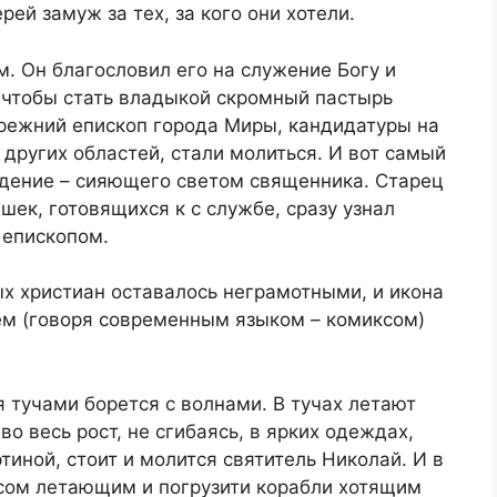
ей замуж за тех, за кого они хотели.
. Он благословил его на служение Богу и
 чтобы стать владыкой скромный пастырь
прежний епископ города Миры, кандидатуры на
 других областей, стали молиться. И вот самый
идение – сияющего светом священника. Старец
шек, готовящихся к с службе, сразу узнал
 епископом.
х христиан оставалось неграмотными, и икона
ем (говоря современным языком – комиксом)
 тучами борется с волнами. В тучах летают
во весь рост, не сгибаясь, в ярких одеждах,
иной, стоит и молится святитель Николай. И в
есом летающим и погрузити корабли хотящим