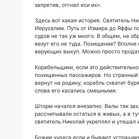
запретив, отгнал еси их».
Здесь вот какая история. Святитель Н
Иерусалим. Путь от Измира до Яффы п
судов не так уж много. В общем, на о
везут его не туда. Похищение? Вполне
верующих выкуп. Можно просто продат
Корабельщики, если это действительно
похищенных пассажиров. Но странный ст
вернут на родину, корабль схватит бур
слова его касались смешными.
Шторм начался внезапно. Валы так зах
рассчитывали остаться в живых, а в т
святитель Николай укреплял и утешал 
Божии чудеса если и бывают устрашаю