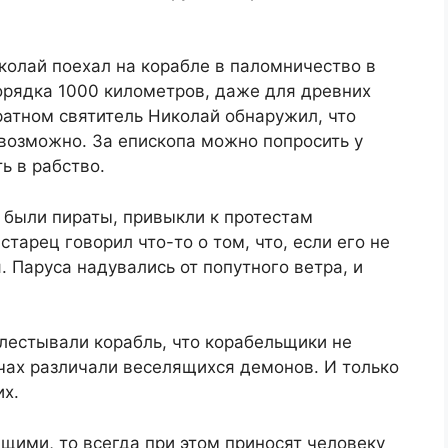
иколай поехал на корабле в паломничество в
орядка 1000 километров, даже для древних
братном святитель Николай обнаружил, что
 возможно. За епископа можно попросить у
ь в рабство.
 были пираты, привыкли к протестам
арец говорил что-то о том, что, если его не
я. Паруса надувались от попутного ветра, и
лестывали корабль, что корабельщики не
учах различали веселящихся демонов. И только
их.
щими, то всегда при этом приносят человеку