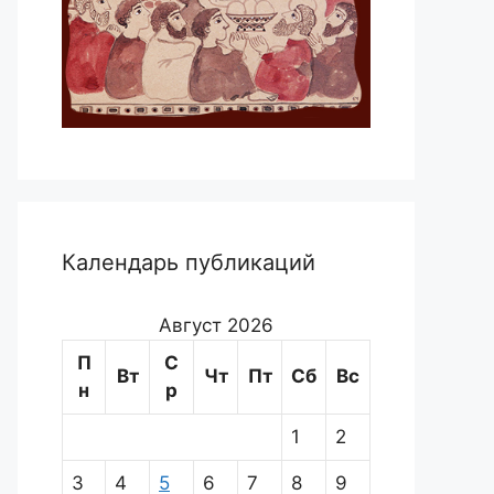
Календарь публикаций
Август 2026
П
С
Вт
Чт
Пт
Сб
Вс
н
р
1
2
3
4
5
6
7
8
9