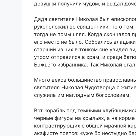
девушки получили чудом, и выдал дочер
Дядя святителя Николая был епископом
рукоположил во священники, но о том,
тогда не помышлял. Когда скончался 
его место не было. Собрались владыки
старший из них в тонком сне увидел в
утром отправился в храм, и среди батю
Божьего избранника. Так Николай стал
Много веков большинство православны
святителя Николая Чудотворца с жити
служила им наглядным богословием.
Вот корабль под темными клубящимися
черные фигуры на крыльях, а на корме 
контрастирующих с общей мрачной карт
акафисте поется: «уже бо нестыдно б