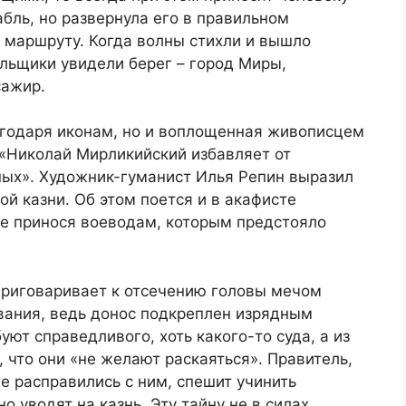
абль, но развернула его в правильном
 маршруту. Когда волны стихли и вышло
льщики увидели берег – город Миры,
сажир.
лагодаря иконам, но и воплощенная живописцем
«Николай Мирликийский избавляет от
ных». Художник-гуманист Илья Репин выразил
ой казни. Об этом поется и в акафисте
ие принося воеводам, которым предстояло
 приговаривает к отсечению головы мечом
вания, ведь донос подкреплен изрядным
уют справедливого, хоть какого-то суда, а из
 что они «не желают раскаяться». Правитель,
не расправились с ним, спешит учинить
о уводят на казнь. Эту тайну не в силах