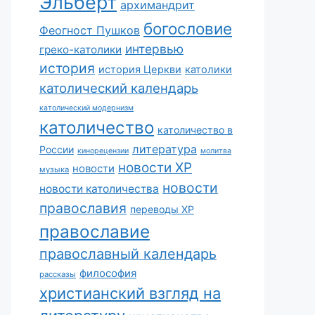
Эльберт
архимандрит
богословие
Феогност Пушков
интервью
греко-католики
история
история Церкви
католики
католический календарь
католический модернизм
католичество
католичество в
литература
России
кинорецензии
молитва
новости ХР
новости
музыка
новости
новости католичества
православия
переводы ХР
православие
православный календарь
философия
рассказы
христианский взгляд на