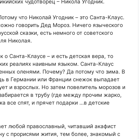
Ликийских чудотворец – Никола Угодник.
Потому что Николай Угодник – это Санта-Клаус.
можно говорить Дед Мороз. Ничего языческого
русской сказки, есть немного от советского
еля Николая.
 о Санта-Клаусе – и есть детская вера, то
ских реалиях наивным языком. Санта-Клаус
енных оленями. Почему? Да потому что зима. В
удь в Германии или Франции снежок выпадает
ует и взрослых. Но затем повелитель морозов и
 забирается в трубу (где между прочим жарко,
ка все спят, и прячет подарки …в детские
нает любой православный, читавший акафист
у с прорисями жития, тем более, знакомый с