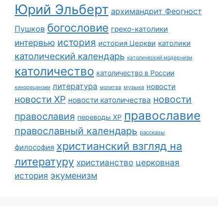
Юрий Эльберт
архимандрит Феогност
богословие
Пушков
греко-католики
история
интервью
история Церкви
католики
католический календарь
католический модернизм
католичество
католичество в России
литература
новости
музыка
кинорецензии
молитва
новости
новости ХР
новости католичества
православие
православия
переводы ХР
православный календарь
рассказы
христианский взгляд на
философия
литературу
христианство
церковная
экуменизм
история