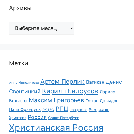
Архивы
Архивы
Метки
Артем Перлик
Денис
Ватикан
Анна Ипполитова
Кирилл Белоусов
Свентицкий
Лариса
Максим Григорьев
Беляева
Остап Давыдов
РПЦ
Папа Франциск
Рождество
РКЦВО
Рождество
Россия
Христово
Санкт-Петербург
Христианская Россия