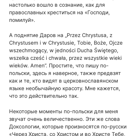
настолько вошло в сознание, как для
православных креститься на «Господи,
помилуй».
А поднятие Даров на „Przez Chrystusa, z
Chrystusem i w Chrystusie, Tobie, Boże, Ojcze
wszechmogący, w jedności Ducha Świętego,
wszelka cześć i chwała, przez wszystkie wieki
wieków. Amen”. Простите, что пишу по-
польски, здесь я наверное, также предвзят
как и те, кто видят в церковнославянском
языке необычайную красоту. Мне кажется,
что это действительно так.
Некоторые моменты по-польски для меня
звучат очень величественно. Эти же слова
Доксологии, которые произносятся по-русски
«Через Христа, со Христом и во Христе Тебе,