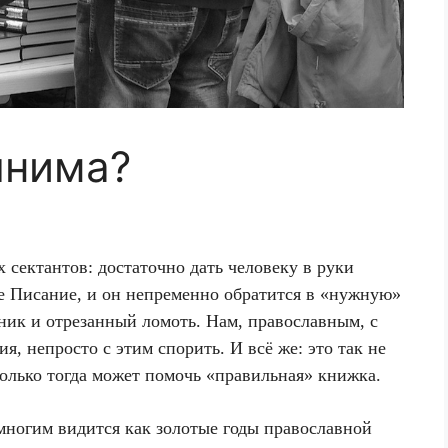
лнима?
 сектантов: достаточно дать человеку в руки
е Писание, и он непременно обратится в «нужную»
ешник и отрезанный ломоть. Нам, православным, с
я, непросто с этим спорить. И всё же: это так не
только тогда может помочь «правильная» книжка.
 многим видится как золотые годы православной