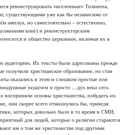
еся реконструировать «вселенные» Толкиена,
иг, существующими уже как бы независимо от
оём амплуа, но самостоятельно – естественно,
должениям книг) и реконструкторским
тносится и общество церковное, включая их в
ю аудиторию. Их тексты были адресованы прежде
ые получили христианское образование, но став
ваты оказались в этом и слишком простые или
внодушные педагоги и просто …дух века сего.
но восприняли основы христианства, побудить их
е, они скорее всего отмахнулись бы, приведя
тики, которых довольно было в то время в СМИ;
еприятный для людей, которые о религии стараются
ывают им о том же христианстве под другими