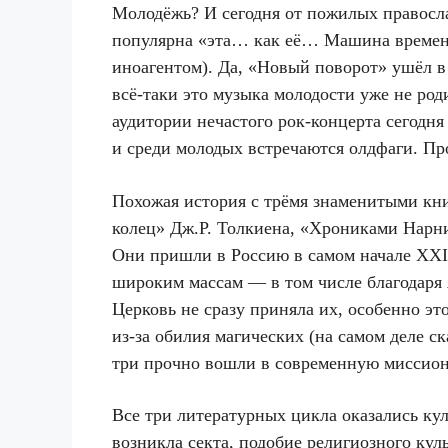
Молодёжь? И сегодня от пожилых правосл
популярна «эта… как её… Машина времен
иноагентом). Да, «Новый поворот» ушёл в 
всё-таки это музыка молодости уже не род
аудитории нечастого рок-концерта сегодня
и среди молодых встречаются олдфаги. Пр
Похожая история с трёмя знаменитыми кн
колец» Дж.Р. Толкиена, «Хрониками Нарни
Они пришли в Россию в самом начале
XXI
широким массам — в том числе благодаря 
Церковь не сразу приняла их, особенно эт
из-за обилия магических (на самом деле с
три прочно вошли в современную миссион
Все три литературных цикла оказались кул
возникла секта, подобие религиозного куль