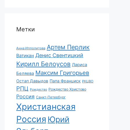
Метки
Артем Перлик
Анна Ипполитова
Денис Свентицкий
Ватикан
Кирилл Белоусов
Лариса
Максим Григорьев
Беляева
Остап Давыдов
Папа Франциск
РКЦВО
РПЦ
Рождество Христово
Рождество
Россия
Санкт-Петербург
Христианская
Россия
Юрий