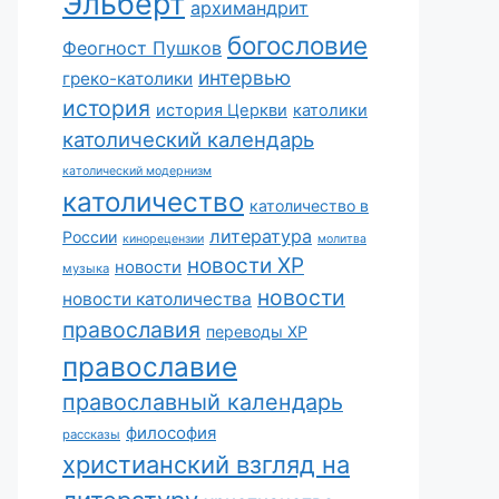
Эльберт
архимандрит
богословие
Феогност Пушков
интервью
греко-католики
история
история Церкви
католики
католический календарь
католический модернизм
католичество
католичество в
литература
России
кинорецензии
молитва
новости ХР
новости
музыка
новости
новости католичества
православия
переводы ХР
православие
православный календарь
философия
рассказы
христианский взгляд на