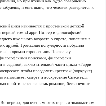
щущения, но при чтении как будто совершенно
е забудешь, и есть шанс, что человек развернётся к
вский цикл начинается с простенькой детской
к и первый том «Гарри Поттер и философский
реднего школьного возраста о сироте, попавшем в
их друзей. Громадная популярность побудила
в её в «роман взросления». Поскольку
с философскими поисками, философски
 в седьмой, заключительной части цикла «Гарри
воскресает, чтобы преодолеть крестраж (хоркрукс) –
но напоминает смерть и воскресение Спасителя.
димо пройти через все семь романов, бесконечные
. Во-первых, для очень многих первым знакомством