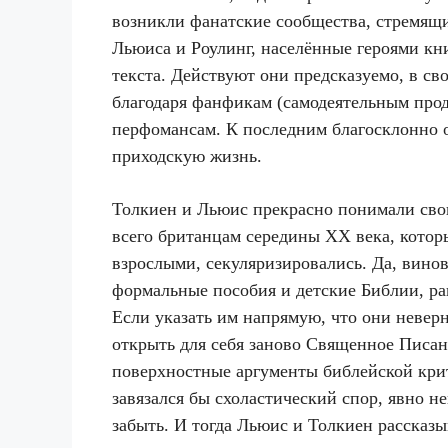
возникли фанатские сообщества, стремящи
Льюиса и Роулинг, населённые героями кн
текста. Действуют они предсказуемо, в св
благодаря фанфикам (самодеятельным про
перфомансам. К последним благосклонно о
приходскую жизнь.
Толкиен и Льюис прекрасно понимали сво
всего британцам середины ХХ века, котор
взрослыми, секуляризировались. Да, вино
формальные пособия и детские Библии, ра
Если указать им напрямую, что они невер
открыть для себя заново Священное Писани
поверхностные аргументы библейской кри
завязался бы схоластический спор, явно н
забыть. И тогда Льюис и Толкиен рассказ