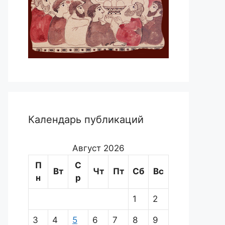
Календарь публикаций
Август 2026
П
С
Вт
Чт
Пт
Сб
Вс
н
р
1
2
3
4
5
6
7
8
9