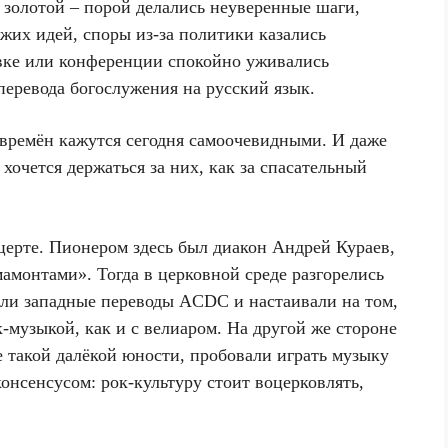
 золотой – порой делались неуверенные шаги,
жих идей, споры из-за политики казались
вке или конференции спокойно уживались
еревода богослужения на русский язык.
времён кажутся сегодня самоочевидными. И даже
хочется держаться за них, как за спасательный
церте. Пионером здесь был диакон Андрей Кураев,
монтами». Тогда в церковной среде разгорелись
али западные переводы
ACDC
и настаивали на том,
к-музыкой, как и с велиаром. На другой же стороне
е такой далёкой юности, пробовали играть музыку
онсенсусом: рок-культуру стоит воцерковлять,