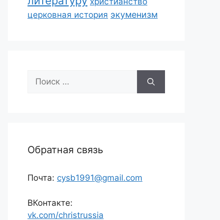
литературу
христианство
экуменизм
церковная история
Поиск:
Обратная связь
Почта:
cysb1991@gmail.com
ВКонтакте:
vk.com/christrussia