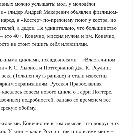
авных можно услышать: мол, у молодёжи
и» (лидер Андрей Макаревич объявлен физлицом-
народ, а «Костёр» по-прежнему поют у костра, но
ителей, а дедов. Не удивительно, что большинство
 – это 40+. Конечно, миссия нужна и им. Конечно,
осто не стоит тешить себя иллюзиями.
ижными циклами, псевдоэпосами – «Властелином
и» К.С. Льюиса и Поттерианой Дж. К. Роулинг.
века (Толкиен чуть раньше) и стали известны
ярким экранизациям. Русская Православная
о касалось совсем нового цикла о Гарри Поттере,
казочных) подробностей, однако со временем все
ерскую обойму.
ьтовыми. Конечно не в том смысле, что вокруг них
та. У книг – как в России, так и по всему миру –