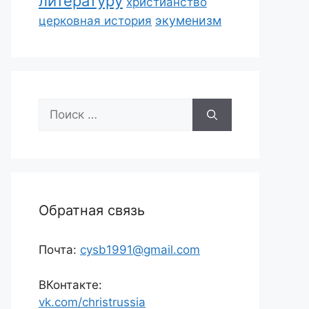
литературу
христианство
экуменизм
церковная история
Поиск:
Обратная связь
Почта:
cysb1991@gmail.com
ВКонтакте:
vk.com/christrussia