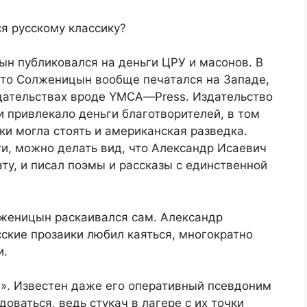
я русскому классику?
ын публиковался на деньги ЦРУ и масонов. В
 что Солженицын вообще печатался на Западе,
здательствах вроде
YMCA
—
Press
. Издательство
 привлекало деньги благотворителей, в том
ки могла стоять и американская разведка.
, можно делать вид, что Александр Исаевич
ту, и писал поэмы и рассказы с единственной
лженицын раскаивался сам. Александр
сские прозаики любил каяться, многократно
и.
». Известен даже его оперативный псевдоним
оваться, ведь стукач в лагере с их точки