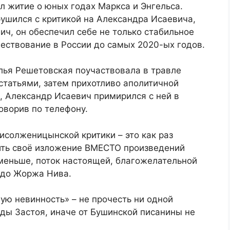
л житие о юных годах Маркса и Энгельса.
рушился с критикой на Александра Исаевича,
ч, он обеспечил себе не только стабильное
ествование в России до самых 2020-ых годов.
ья Решетовская поучаствовала в травле
статьями, затем прихотливо аполитичной
, Александр Исаевич примирился с ней в
оворив по телефону.
исолженицынской критики – это как раз
ить своё изложение ВМЕСТО произведений
 меньше, поток настоящей, благожелательной
 до Жоржа Нива.
ую невинность» – не прочесть ни одной
оды Застоя, иначе от Бушинской писанины не