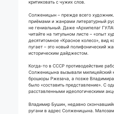
критиковать с чужих слов.
Солженицын – прежде всего художник.
приёмами и жанрами литературный русс
не гениальный. Даже «Архипелаг ГУЛАГ»
читайте на титульном листе – «опыт х
десятитомное «Красное колесо», вид к
пугает – это новый полифонический жа
историческим дайджестом.
Когда-то в СССР противодействие рабо
Солженицына вызывали милицейский н
брошюры Ржезача, а позже Владимира
было «составить представление». С о
расставленными идеологическими акц
Владимир Бушин, недавно скончавшийся
ругани в адрес Солженицына. Малозам