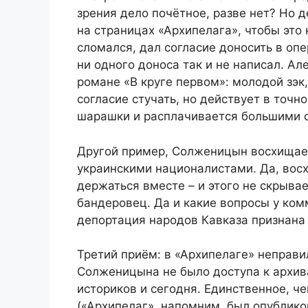
зрения дело почётное, разве нет? Но 
на страницах «Архипелага», чтобы это
сломался, дал согласие доносить в оп
ни одного доноса так и не написал. Ал
романе «В круге первом»: молодой зэк
согласие стучать, но действует в точн
шарашки и расплачивается большими 
Другой пример, Солженицын восхищает
украинскими националистами. Да, вос
держаться вместе – и этого не скрывае
бандеровец. Да и какие вопросы у ком
депортация народов Кавказа признана
Третий приём: в «Архипелаге» неправи
Солженицына не было доступа к архив
историков и сегодня. Единственное, ч
(«Архипелаг», напомним, был опублико