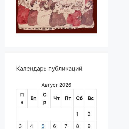
Календарь публикаций
Август 2026
П
С
Вт
Чт
Пт
Сб
Вс
н
р
1
2
3
4
5
6
7
8
9