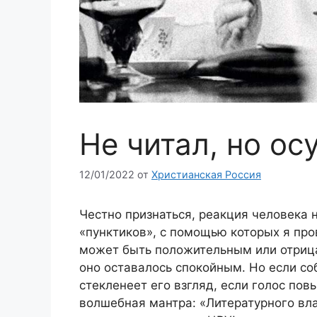
Не читал, но о
12/01/2022
от
Христианская Россия
Честно признаться, реакция человека 
«пунктиков», с помощью которых я пр
может быть положительным или отриц
оно оставалось спокойным. Но если со
стекленеет его взгляд, если голос пов
волшебная мантра: «Литературного вла