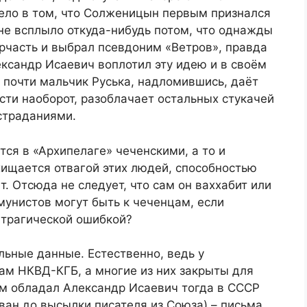
дело в том, что Солженицын первым признался
 не всплыло откуда-нибудь потом, что однажды
ерчасть и выбрал псевдоним «Ветров», правда
ександр Исаевич воплотил эту идею и в своём
, почти мальчик Руська, надломившись, даёт
ости наоборот, разоблачает остальных стукачей
страданиями.
ся в «Архипелаге» чеченскими, а то и
хищается отвагой этих людей, способностью
т. Отсюда не следует, что сам он ваххабит или
мунистов могут быть к чеченцам, если
 трагической ошибкой?
льные данные. Естественно, ведь у
ам НКВД-КГБ, а многие из них закрыты для
ем обладал Александр Исаевич тогда в СССР
ван до высылки писателя из Союза) – письма