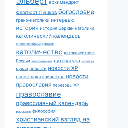
Эльберт
архимандрит
богословие
Феогност Пушков
интервью
греко-католики
история
история Церкви
католики
католический календарь
католический модернизм
католичество
католичество в
литература
России
кинорецензии
молитва
новости ХР
новости
музыка
новости
новости католичества
православия
переводы ХР
православие
православный календарь
философия
рассказы
христианский взгляд на