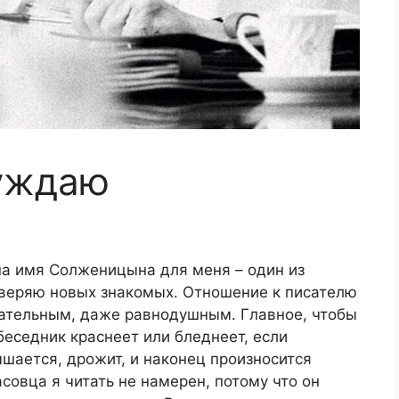
суждаю
на имя Солженицына для меня – один из
оверяю новых знакомых. Отношение к писателю
ательным, даже равнодушным. Главное, чтобы
беседник краснеет или бледнеет, если
ышается, дрожит, и наконец произносится
совца я читать не намерен, потому что он