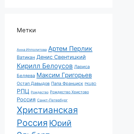
Метки
Артем Перлик
Анна Ипполитова
Денис Свентицкий
Ватикан
Кирилл Белоусов
Лариса
Максим Григорьев
Беляева
Остап Давыдов
Папа Франциск
РКЦВО
РПЦ
Рождество Христово
Рождество
Россия
Санкт-Петербург
Христианская
Россия
Юрий