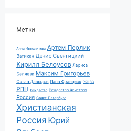
Метки
Артем Перлик
Анна Ипполитова
Денис Свентицкий
Ватикан
Кирилл Белоусов
Лариса
Максим Григорьев
Беляева
Остап Давыдов
Папа Франциск
РКЦВО
РПЦ
Рождество Христово
Рождество
Россия
Санкт-Петербург
Христианская
Россия
Юрий