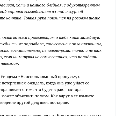
сивая, хоть и немного бледная, с одухотворенным
новой сорочки выглядывают из-под ажурной
е ночника. Тонкая рука покоится на розовом шелке
арность ко всем проявляющим о тебе хоть малейшую
ежды ты не оправдала, сочувствие к оплакивающим,
осто восхитительно, печально-романтично и не так
, если ни минуты не сомневаешься, что попадешь
 никогда».
 Уиндема «Неиспользованный пропуск», о
 нетерпением ожидала, когда она уже уйд
е
т со
спрашивает о том, что будет в раю, пастора,
 может объяснить толком. Как вдруг в е
е
комнате
ивидение другой девушки,
постарше.
комятся, и юная леди просит Вирджинию рассказать