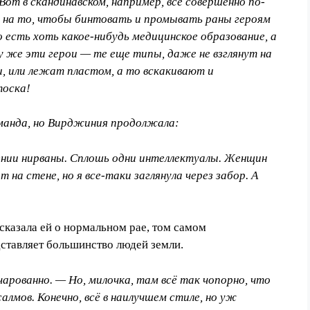
Вот в скандинавском, например, всё совершенно по-
 на то, чтобы бинтовать и промывать раны героям
о есть хоть какое-нибудь медицинское образование, а
у же эти герои — те ещ
е
типы, даже не взглянут на
, или лежат пластом, а то вскакивают и
тоска!
манда, но Вирджиния продолжала:
ении нирваны. Сплошь одни интеллектуалы. Женщин
на стене, но я все-таки заглянула через забор. А
сказала ей о нормальном рае, том самом
дставляет большинство людей земли.
рованно. — Но, милочка, там всё так чопорно, что
алмов. Конечно, всё в наилучшем стиле, но уж