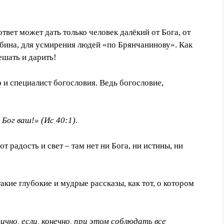
вет может дать только человек далёкий от Бога, от
убина, для усмирения людей «по Бр
я
нчанинову». Как
ешать и дарить!
 и специалист богословия. Ведь богословие,
 Бог ваш!»
(Ис 40:1)
.
ют радость и свет – там нет ни Бога,
н
и истины, ни
такие глубокие и мудрые рассказы, как тот, о котором
но, если, конечно, при этом соблюдать все