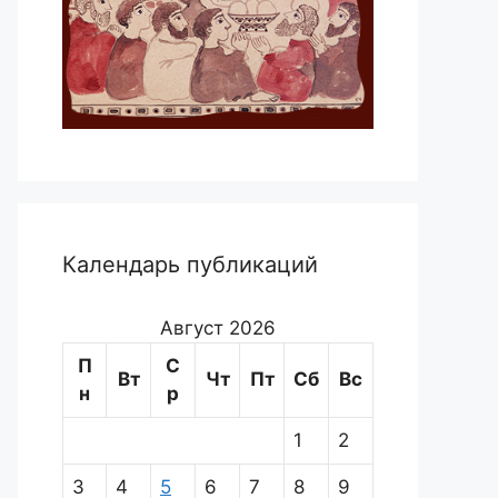
Календарь публикаций
Август 2026
П
С
Вт
Чт
Пт
Сб
Вс
н
р
1
2
3
4
5
6
7
8
9