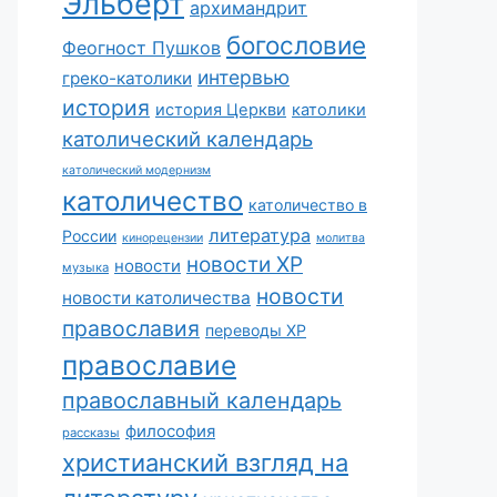
Эльберт
архимандрит
богословие
Феогност Пушков
интервью
греко-католики
история
история Церкви
католики
католический календарь
католический модернизм
католичество
католичество в
литература
России
кинорецензии
молитва
новости ХР
новости
музыка
новости
новости католичества
православия
переводы ХР
православие
православный календарь
философия
рассказы
христианский взгляд на