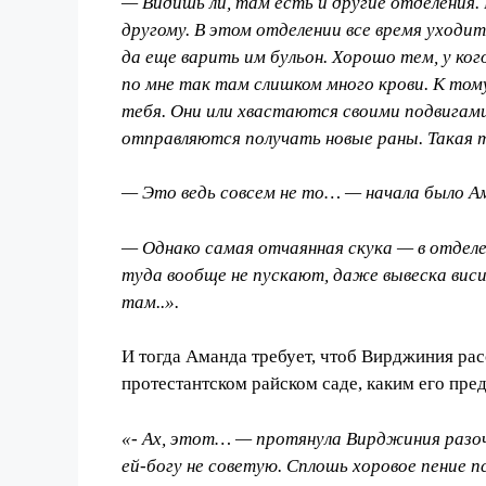
— Видишь ли, там есть и другие отделения. 
другому. В этом отделении вс
е
время уходит
да ещ
е
варить им бульон. Хорошо тем, у ког
по мне так там слишком много крови. К том
тебя. Они или хвастаются своими подвигами
отправляются получать новые раны. Такая 
— Это ведь совсем не то… — начала было А
— Однако самая отчаянная скука — в отдел
туда вообще не пускают, даже вывеска висит 
там..».
И тогда Аманда требует, чтоб Вирджиния рас
протестантском райском саде, каким его пре
«- Ах, этот… — протянула Вирджиния разоча
ей-богу не советую. Сплошь хоровое пение пс