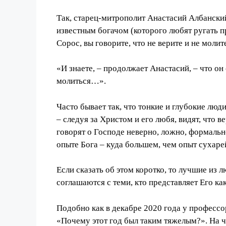
Так, старец-митрополит Анастасий Албанский
известным
богачом
(которого любят ругать 
Сорос, вы говорите, что не верите и не молите
«И знаете, – продолжает Анастасий, – что он
молиться…».
Часто бывает так, что тонкие и глубокие люд
– следуя за Христом и его любя, видят, что
говорят о Господе неверно, ложно, формально
опыте Бога – куда большем, чем опыт сухаре
Если сказать об этом коротко, то лучшие из 
соглашаются с теми, кто представляет Его к
Подобно как в декабре 2020 года у професс
«Почему этот год б
ы
л таким тяжелым?». На ч