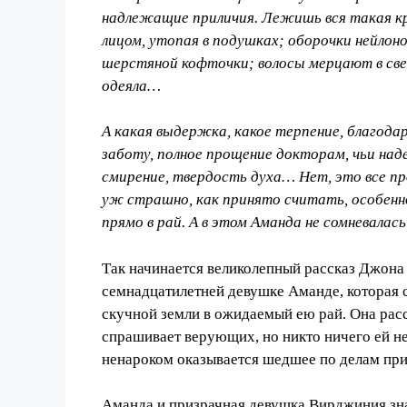
надлежащие приличия. Лежишь вся такая кра
лицом, утопая в подушках; оборочки нейло
шерстяной кофточки; волосы мерцают в свет
одеяла…
А какая выдержка, какое терпение, благод
заботу, полное прощение докторам, чьи над
смирение, твердость духа… Нет, это все пр
уж страшно, как принято считать, особенно
прямо в рай. А в этом Аманда не сомневалась
Так начинается великолепный рассказ Джона
семнадцатилетней девушке Аманде, которая с
скучной земли в ожидаемый ею рай. Она ра
с
спрашивает верующих, но никто ничего ей не
ненароком оказывается шедшее по делам пр
Аманда и призрачная девушка Вирджиния зна