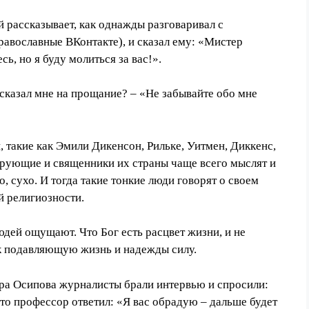
 рассказывает, как однажды разговаривал с
православные
ВК
онтакте), и сказал ему: «Мистер
сь, но я буду молиться за вас!».
 сказал мне на прощание? – «Не забывайте обо мне
и, такие как Эмили Дикенсон, Рильке, Уитмен, Диккенс,
 верующие и священники их страны чаще всего мыслят и
, сухо. И тогда такие тонкие люди говорят о сво
е
м
й религиозности.
людей ощущают. Что Бог есть расцвет жизни, и не
ак подавляющую жизнь и надежды силу.
ора Осипова журналисты брали интервью и спросили:
то профессор ответил: «Я вас обрадую – дальше будет