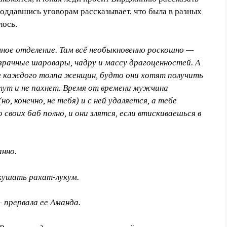
о поддавшись уговорам рассказывает, что была в разных
лось.
очное отделение. Там всё необыкновенно роскошно —
зрачные шаровары, чадру и массу драгоценностей. А
уг каждого толпа женщин, будто они хотят получить
ут и не пахнет. Время от времени мужчина
, конечно, не тебя) и с ней удаляется, а тебе
своих баб полно, и они злятся, если втискиваешься в
анно.
 кушать рахат-лукум.
— прервала ее Аманда.