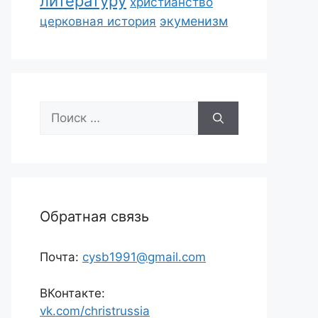
литературу
христианство
экуменизм
церковная история
Поиск:
Обратная связь
Почта:
cysb1991@gmail.com
ВКонтакте:
vk.com/christrussia