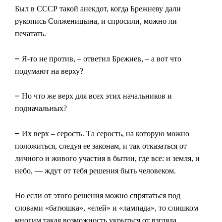
Был в СССР такой анекдот, когда Брежневу дали
рукопись Солженицына, и спросили, можно ли
печатать.
–
Я-то не против, – ответил Брежнев, – а вот что
подумают на верху?
–
Но что же верх для всех этих начальников и
подначальных?
–
Их верх – серость. Та серость, на которую можно
положиться, следуя ее законам, и так отказаться от
личного и живого участия в бытии, где все: и земля, и
небо, — ждут от тебя решения быть человеком.
Но если от этого решения можно спрятаться под
словами «батюшка», «елей» и «лампада», то слишком
многим такая возможность укрыться от взгляда