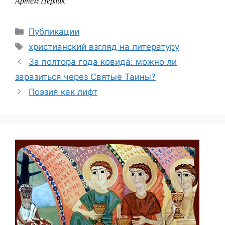
Артем Перлик
Рубрики
Публикации
Метки
христианский взгляд на литературу
За полтора года ковида: можно ли
заразиться через Святые Таины?
Поэзия как лифт