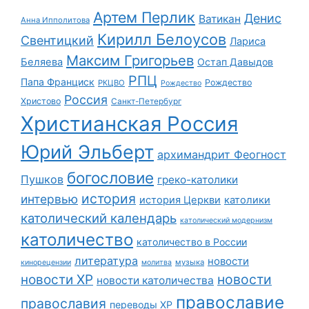
Артем Перлик
Денис
Ватикан
Анна Ипполитова
Кирилл Белоусов
Свентицкий
Лариса
Максим Григорьев
Беляева
Остап Давыдов
РПЦ
Папа Франциск
Рождество
РКЦВО
Рождество
Россия
Христово
Санкт-Петербург
Христианская Россия
Юрий Эльберт
архимандрит Феогност
богословие
Пушков
греко-католики
история
интервью
история Церкви
католики
католический календарь
католический модернизм
католичество
католичество в России
литература
новости
музыка
кинорецензии
молитва
новости
новости ХР
новости католичества
православие
православия
переводы ХР