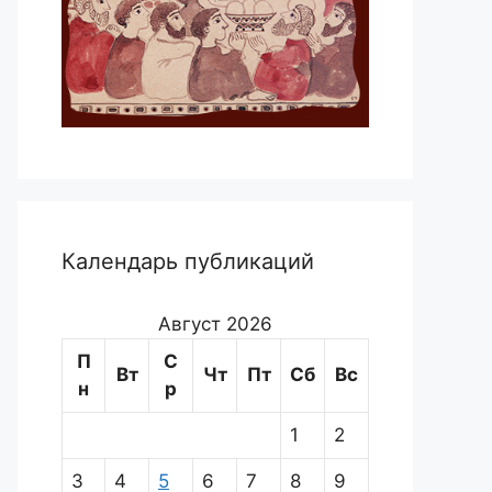
Календарь публикаций
Август 2026
П
С
Вт
Чт
Пт
Сб
Вс
н
р
1
2
3
4
5
6
7
8
9