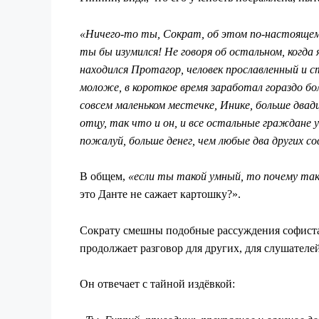
«Ничего-то ты, Сократ, об этом по-настоящему 
ты бы изумился! Не говоря об остальном, когда
находился Протагор, человек прославленный и ст
моложе, в короткое время заработал гораздо б
совсем маленьком местечке, Инике, больше двад
отцу, так что и он, и все остальные граждане 
пожалуй, больше денег, чем любые два других с
В общем,
«если ты такой умный, то почему та
это Данте не сажает картошку?».
Сократу смешны подобные рассуждения софиста, 
продолжает разговор для других, для слушате
Он отвечает с тайной издёвкой: