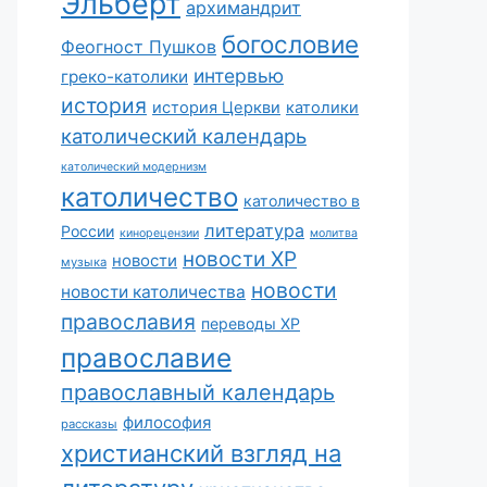
Эльберт
архимандрит
богословие
Феогност Пушков
интервью
греко-католики
история
история Церкви
католики
католический календарь
католический модернизм
католичество
католичество в
литература
России
кинорецензии
молитва
новости ХР
новости
музыка
новости
новости католичества
православия
переводы ХР
православие
православный календарь
философия
рассказы
христианский взгляд на