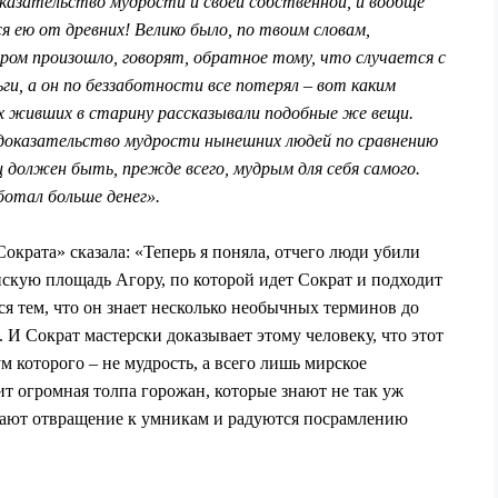
оказательство мудрости и своей собственной, и вообще
 ею от древних! Велико было, по твоим словам,
ом произошло, говорят, обратное тому, что случается с
ги, а он по беззаботности все потерял – вот каким
х живших в старину рассказывали подобные же вещи.
доказательство мудрости нынешних людей по сравнению
 должен быть, прежде всего, мудрым для себя самого.
отал больше денег».
крата» сказала: «Теперь я поняла, отчего люди убили
нскую площадь Агору, по которой идет Сократ и подходит
я тем, что он знает несколько необычных терминов до
 И Сократ мастерски доказывает этому человеку, что этот
м которого – не мудрость, а всего лишь мирское
т огромная толпа горожан, которые знают не так уж
вают отвращение к умникам и радуются по
срамлению