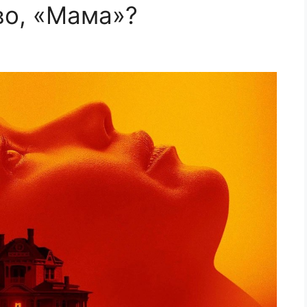
во, «Мама»?