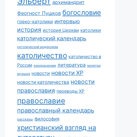
Эльберт
архимандрит
богословие
Феогност Пушков
интервью
греко-католики
история
история Церкви
католики
католический календарь
католический модернизм
католичество
католичество в
литература
России
кинорецензии
молитва
новости ХР
новости
музыка
новости
новости католичества
православия
переводы ХР
православие
православный календарь
философия
рассказы
христианский взгляд на