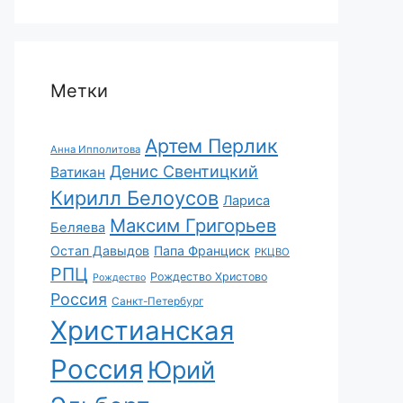
Метки
Артем Перлик
Анна Ипполитова
Денис Свентицкий
Ватикан
Кирилл Белоусов
Лариса
Максим Григорьев
Беляева
Остап Давыдов
Папа Франциск
РКЦВО
РПЦ
Рождество Христово
Рождество
Россия
Санкт-Петербург
Христианская
Россия
Юрий