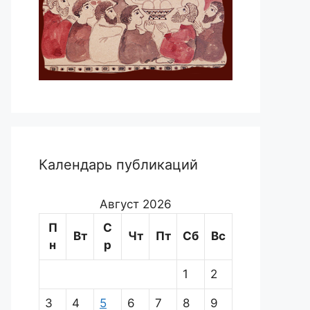
Календарь публикаций
Август 2026
П
С
Вт
Чт
Пт
Сб
Вс
н
р
1
2
3
4
5
6
7
8
9