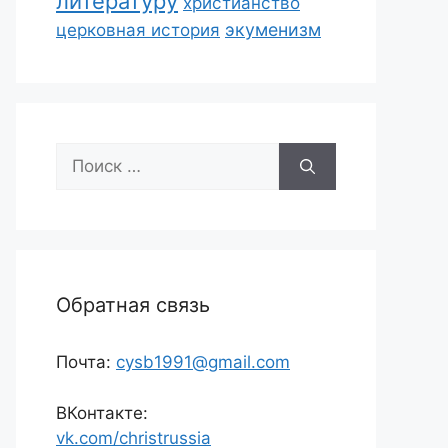
литературу
христианство
экуменизм
церковная история
Поиск:
Обратная связь
Почта:
cysb1991@gmail.com
ВКонтакте:
vk.com/christrussia