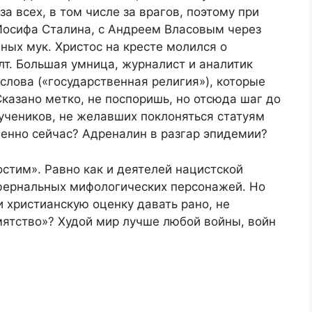
а всех, в том числе за врагов, поэтому при
Иосифа Сталина, с Андреем Власовым через
ных мук. Христос на кресте молился о
лт. Большая умница, журналист и аналитик
слова («государственная религия»), которые
Сказано метко, не поспоришь, но отсюда шаг до
учеников, не желавших поклоняться статуям
менно сейчас? Адреналин в разгар эпидемии?
остим». Равно как и деятелей нацистской
фернальных мифологических персонажей. Но
и христианскую оценку давать рано, не
ятство»? Худой мир лучше любой войны, войн