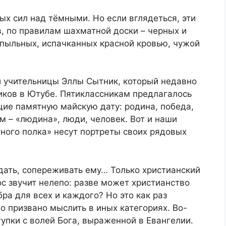
ых сил над тёмными. Но если вглядеться, эти
, по правилам шахматной доски – черных и
-пыльных, испачканных красной кровью, чужой
й учительницы Эллы Сытник, который недавно
иков в Ютубе. Пятиклассникам предлагалось
щие памятную майскую дату: родина, победа,
 – «людина», люди, человек. Вот и наши
ного полка» несут портреты своих рядовых
дать, сопереживать ему… Только христианский
ос звучит нелепо: разве может христианство
бра для всех и каждого? Но это как раз
о призвано мыслить в иных категориях. Во-
тупки с волей Бога, выраженной в Евангелии.