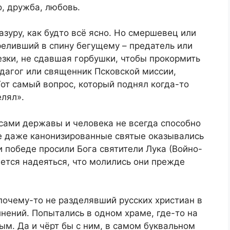
, дружба, любовь.
уру, как будто всё ясно. Но смершевец или
реливший в спину бегущему – предатель или
зки, не сдавшая горбушки, чтобы прокормить
едагог или священник Псковской миссии,
от самый вопрос, который поднял когда-то
елял».
ами державы и человека не всегда способно
не даже канонизированные святые оказывались
и победе просили Бога святители Лука (Войно-
ется надеяться, что молились они прежде
 почему-то не разделявший русских христиан в
нений. Попытались в одном храме, где-то на
ым. Да и чёрт бы с ним, в самом буквальном