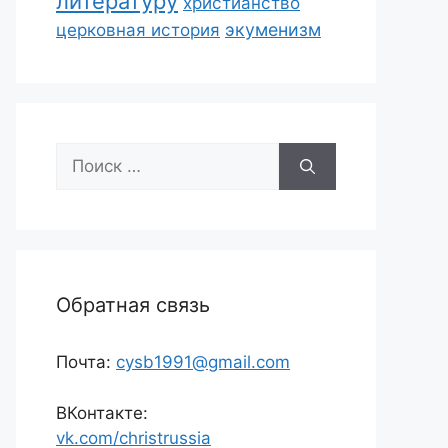
литературу
христианство
экуменизм
церковная история
Поиск:
Обратная связь
Почта:
cysb1991@gmail.com
ВКонтакте:
vk.com/christrussia