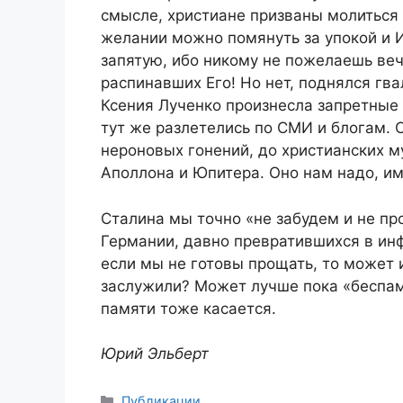
смысле, христиане призваны молиться з
желании можно помянуть за упокой и 
запятую, ибо никому не пожелаешь веч
распинавших Его! Но нет, поднялся гва
Ксения Лученко произнесла запретные 
тут же разлетелись по СМИ и блогам. 
нероновых гонений, до христианских м
Аполлона и Юпитера. Оно нам надо, и
Сталина мы точно «не забудем и не пр
Германии, давно превратившихся в ин
если мы не готовы прощать, то может 
заслужили? Может лучше пока «беспам
памяти тоже касается.
Юрий Эльберт
Рубрики
Публикации