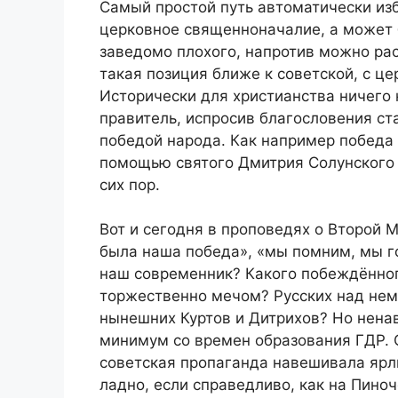
Самый простой путь автоматически из
церковное священноначалие, а может б
заведомо плохого, напротив можно рас
такая позиция ближе к советской, с ц
Исторически для христианства ничего 
правитель, испросив благословения ста
победой народа. Как например победа
помощью святого Дмитрия Солунского –
сих пор.
Вот и сегодня в проповедях о Второй 
была наша победа», «мы помним, мы г
наш современник? Какого побеждённог
торжественно мечом? Русских над не
нынешних Куртов и Дитрихов? Но ненав
минимум со времен образования ГДР.
советская пропаганда навешивала ярл
ладно, если справедливо, как на Пино