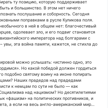
бирать ту позицию, которую поддерживает
ыть и большинство. В этом нет ничего
познать послушание и соборность. Сегодня
ерковными поправками в русле Куликова поля.
необычного в ней в общем нет: благочестивый
рцев, одолевает зло, и его подвиг становится
 византийского императора над болгарами с
 увы, эта война памяти, кажется, не стихла до
Мировой можно услышать: «истинно одно, это
ордимся». Но какой победой должен гордиться
о подобно святому воину на иконе попирать
мцами? Наших прадедов над прадедами
исти к немцам по сути не было — как
 Социализма над нацизмом? Но десятилетиями
ык «фашизм» на политических противников, и
чета, а если на весь англо-американский мир…