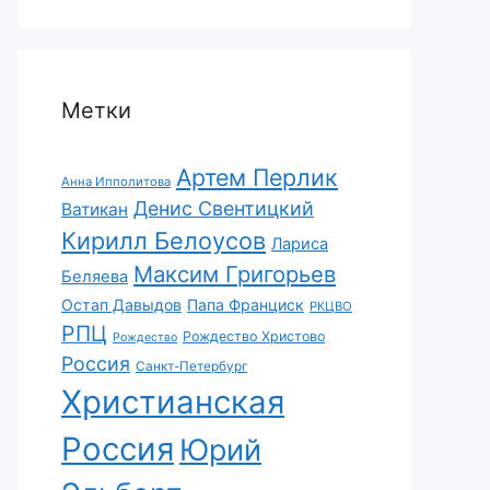
Метки
Артем Перлик
Анна Ипполитова
Денис Свентицкий
Ватикан
Кирилл Белоусов
Лариса
Максим Григорьев
Беляева
Остап Давыдов
Папа Франциск
РКЦВО
РПЦ
Рождество Христово
Рождество
Россия
Санкт-Петербург
Христианская
Россия
Юрий