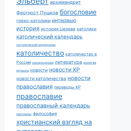
Эльберт
архимандрит
богословие
Феогност Пушков
интервью
греко-католики
история
история Церкви
католики
католический календарь
католический модернизм
католичество
католичество в
литература
России
кинорецензии
молитва
новости ХР
новости
музыка
новости
новости католичества
православия
переводы ХР
православие
православный календарь
философия
рассказы
христианский взгляд на