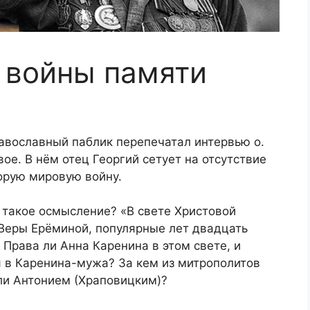
 войны памяти
авославный паблик перепечатал интервью о.
ое. В нём отец Георгий сетует на отсутствие
орую мировую войну.
 такое осмысление? «В свете Христовой
 Веры Ерёминой, популярные лет двадцать
 Права ли Анна Каренина в этом свете, и
 в Каренина-мужа? За кем из митрополитов
ли Антонием (Храповицким)?