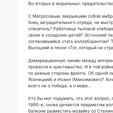
Во-вторых в моральных: предательство
С Матросовым, закрывшим собой амбраз
боец заградительного отряда, не выст
спаситель? Работница тыловой хлеборе
своих и соседских детей? Эстонский п
согласившийся стать коллаборантом? Т
Высоцкий в песне «Тот, который не стр
Демаркационную линию между интерес
провести и христианство. И в той вой
по разные стороны фронта. Об одной л
Ясенецкий) и Иоанн (Максимович)? Хоч
всего не о победе, а о мире…
Кто бы мог подумать, что этот вопрос,
1990-е, снова делается предметом вол
балконе разместить мозайку со Сталин