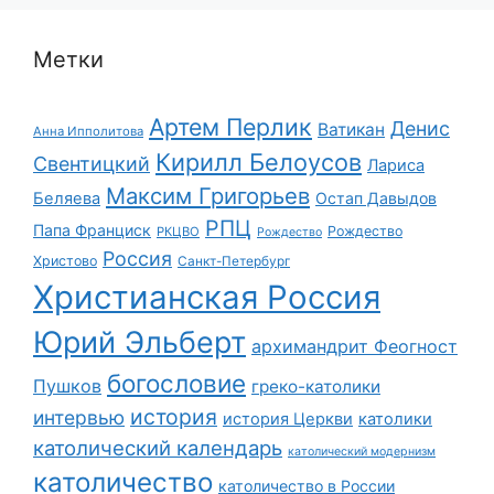
Метки
Артем Перлик
Денис
Ватикан
Анна Ипполитова
Кирилл Белоусов
Свентицкий
Лариса
Максим Григорьев
Беляева
Остап Давыдов
РПЦ
Папа Франциск
Рождество
РКЦВО
Рождество
Россия
Христово
Санкт-Петербург
Христианская Россия
Юрий Эльберт
архимандрит Феогност
богословие
Пушков
греко-католики
история
интервью
история Церкви
католики
католический календарь
католический модернизм
католичество
католичество в России