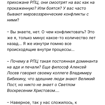
прихожане РПЦ, они смоотрят на вас как на
прокаженную? Или боятся? У вас часто
бывают мировоззренческие конфликты с
ними
?
– Вы знаете, нет. О чем конфликтовать? Это
же я, только минус какое-то количество лет
назад… Я же изнутри помню
все
происходящие внутри
процесс
ы
…
–
Почему в РПЦ такая постоянная доминанта
на аде и печали?
Е
ще
философ
Алексей
Лосев говорил
своему коллеге Владимиру
Бибихину, что здешние люди знают Великий
Пост, но никто не знает о Светлом
Воскресении Христовом….
– Наверное, так у нас сложилось, к