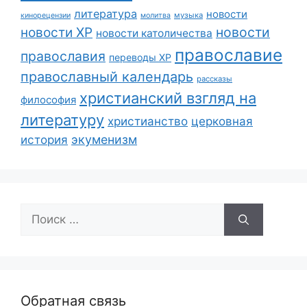
литература
новости
музыка
кинорецензии
молитва
новости
новости ХР
новости католичества
православие
православия
переводы ХР
православный календарь
рассказы
христианский взгляд на
философия
литературу
христианство
церковная
экуменизм
история
Поиск:
Обратная связь