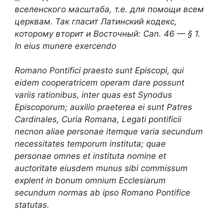
вселенского масштаба, т.е. для помощи всем
церквам. Так гласит Латинский кодекс,
которому вторит и Восточный: Can. 46 — § 1.
In eius munere exercendo
Romano Pontifici praesto sunt Episcopi, qui
eidem cooperatricem operam dare possunt
variis rationibus, inter quas est Synodus
Episcoporum; auxilio praeterea ei sunt Patres
Cardinales, Curia Romana, Legati pontificii
necnon aliae personae itemque varia secundum
necessitates temporum instituta; quae
personae omnes et instituta nomine et
auctoritate eiusdem munus sibi commissum
explent in bonum omnium Ecclesiarum
secundum normas ab ipso Romano Pontifice
statutas.