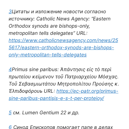
3
Цитаты и изложение новости согласно
источнику: Catholic News Agency: “Eastern
Orthodox synods are bishops-only,
metropolitan tells delegates” URL:
https://www.catholicnewsagency.com/news/25
5617/eastern-orthodox-synods-are-bishops-
only-metropolitan-tells-delegates
4
Primus sine paribus: Ἁπάντησις εἰς τὸ περὶ
πρωτείου κείμενον τοῦ Πατριαρχείου Μόσχας.
Τοῦ Σεβασμιωτάτου Μητροπολίτου Προύσης κ.
Ἐλπιδοφόρουь URL:
https://ec-patr.org/primus-
sine-paribus-pantisis-e-s-t-per-proteioy/
5
см. Lumen Gentium 22 и др.
6
Синод Епископов помогает папе в делах