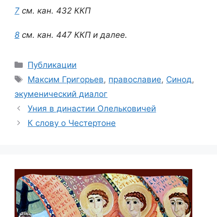
7
см. кан. 432 ККП
8
см. кан. 447 ККП и далее.
Рубрики
Публикации
Метки
Максим Григорьев
,
православие
,
Синод
,
экуменический диалог
Уния в династии Олельковичей
К слову о Честертоне