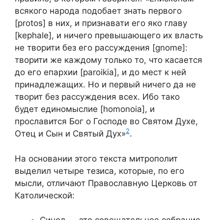
всякого народа подобает знать первого
[protos] в них, и признавати его яко главу
[kephale], и ничего превышающего их власть
не творити без его рассуждения [gnome]:
творити же каждому только то, что касается
до его епархии [paroikia], и до мест к ней
принадлежащих. Но и первый ничего да не
творит без рассуждения всех. Ибо тако
будет единомыслие [homonoia], и
прославится Бог о Господе во Святом Духе,
2
Отец и Сын и Святый Дух»
.
На основании этого текста митрополит
выделил четыре тезиса, которые, по его
мысли, отличают Православную Церковь от
Католической: