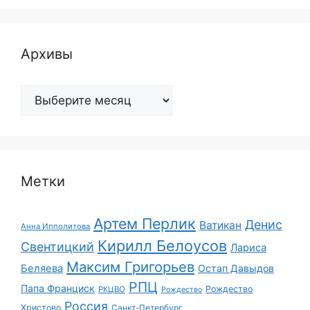
Архивы
Архивы
Метки
Артем Перлик
Денис
Ватикан
Анна Ипполитова
Кирилл Белоусов
Свентицкий
Лариса
Максим Григорьев
Беляева
Остап Давыдов
РПЦ
Папа Франциск
Рождество
РКЦВО
Рождество
Россия
Христово
Санкт-Петербург