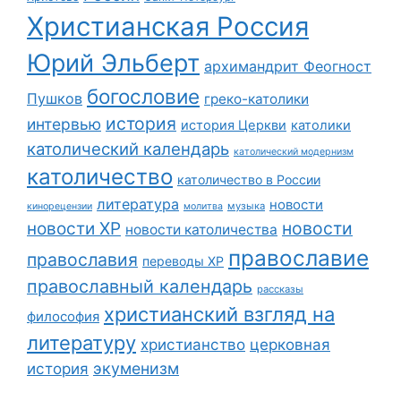
Христианская Россия
Юрий Эльберт
архимандрит Феогност
богословие
Пушков
греко-католики
история
интервью
история Церкви
католики
католический календарь
католический модернизм
католичество
католичество в России
литература
новости
музыка
кинорецензии
молитва
новости
новости ХР
новости католичества
православие
православия
переводы ХР
православный календарь
рассказы
христианский взгляд на
философия
литературу
христианство
церковная
экуменизм
история