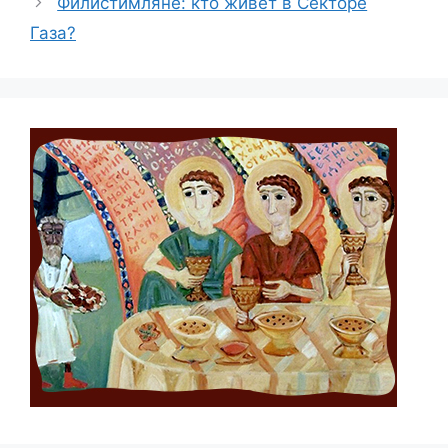
Филистимляне: кто живёт в Секторе
Газа?