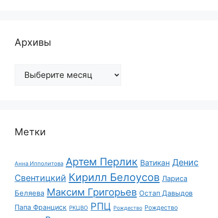
Архивы
Архивы
Метки
Артем Перлик
Денис
Ватикан
Анна Ипполитова
Кирилл Белоусов
Свентицкий
Лариса
Максим Григорьев
Беляева
Остап Давыдов
РПЦ
Папа Франциск
Рождество
РКЦВО
Рождество