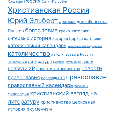
Россия
Христово
Санкт-Петербург
Христианская Россия
Юрий Эльберт
архимандрит Феогност
богословие
Пушков
греко-католики
история
интервью
история Церкви
католики
католический календарь
католический модернизм
католичество
католичество в России
литература
новости
музыка
кинорецензии
молитва
новости
новости ХР
новости католичества
православие
православия
переводы ХР
православный календарь
рассказы
христианский взгляд на
философия
литературу
христианство
церковная
экуменизм
история