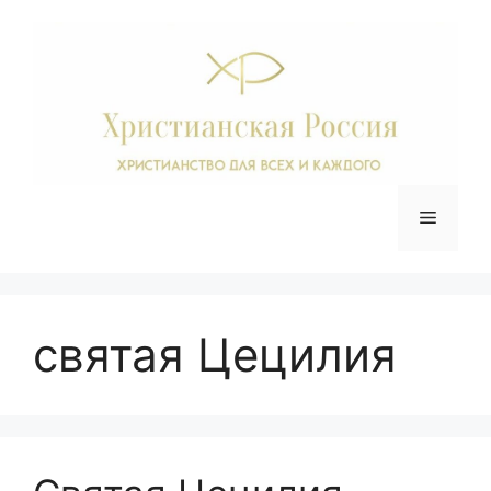
Перейти
к
содержимому
Меню
святая Цецилия