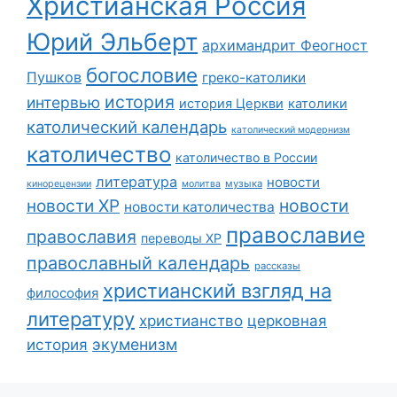
Христианская Россия
Юрий Эльберт
архимандрит Феогност
богословие
Пушков
греко-католики
история
интервью
история Церкви
католики
католический календарь
католический модернизм
католичество
католичество в России
литература
новости
музыка
кинорецензии
молитва
новости
новости ХР
новости католичества
православие
православия
переводы ХР
православный календарь
рассказы
христианский взгляд на
философия
литературу
христианство
церковная
экуменизм
история