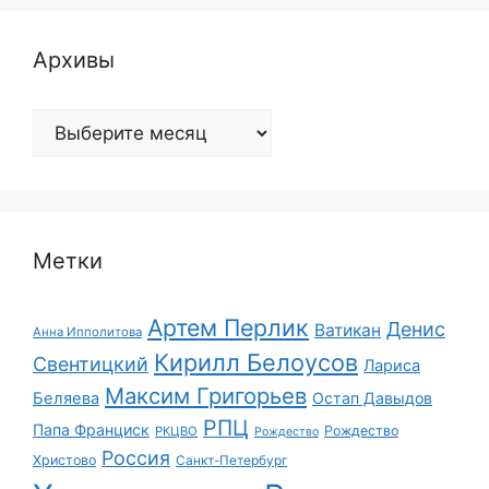
Архивы
Архивы
Метки
Артем Перлик
Денис
Ватикан
Анна Ипполитова
Кирилл Белоусов
Свентицкий
Лариса
Максим Григорьев
Беляева
Остап Давыдов
РПЦ
Папа Франциск
Рождество
РКЦВО
Рождество
Россия
Христово
Санкт-Петербург