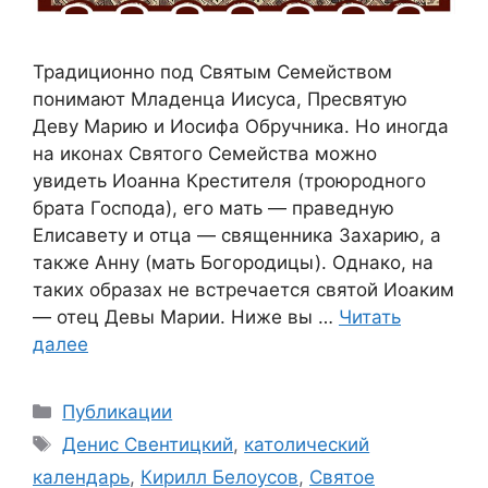
Традиционно под Святым Семейством
понимают Младенца Иисуса, Пресвятую
Деву Марию и Иосифа Обручника. Но иногда
на иконах Святого Семейства можно
увидеть Иоанна Крестителя (троюродного
брата Господа), его мать — праведную
Елисавету и отца — священника Захарию, а
также Анну (мать Богородицы). Однако, на
таких образах не встречается святой Иоаким
— отец Девы Марии. Ниже вы …
Читать
далее
Рубрики
Публикации
Метки
Денис Свентицкий
,
католический
календарь
,
Кирилл Белоусов
,
Святое