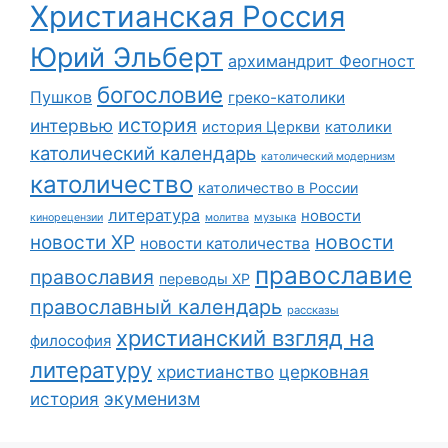
Христианская Россия
Юрий Эльберт
архимандрит Феогност
богословие
Пушков
греко-католики
история
интервью
история Церкви
католики
католический календарь
католический модернизм
католичество
католичество в России
литература
новости
музыка
кинорецензии
молитва
новости
новости ХР
новости католичества
православие
православия
переводы ХР
православный календарь
рассказы
христианский взгляд на
философия
литературу
христианство
церковная
экуменизм
история