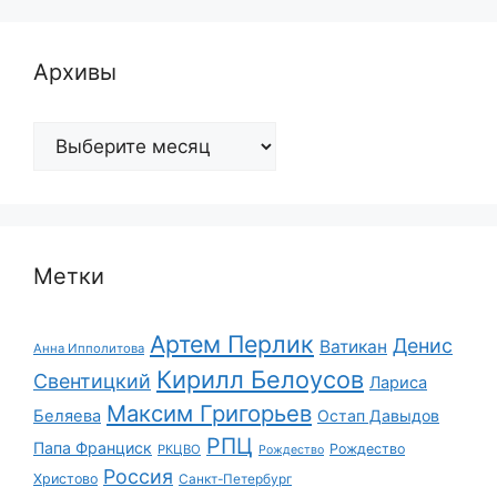
Архивы
Архивы
Метки
Артем Перлик
Денис
Ватикан
Анна Ипполитова
Кирилл Белоусов
Свентицкий
Лариса
Максим Григорьев
Беляева
Остап Давыдов
РПЦ
Папа Франциск
Рождество
РКЦВО
Рождество
Россия
Христово
Санкт-Петербург