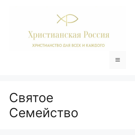
Перейти
к
содержимому
Меню
Святое
Семейство