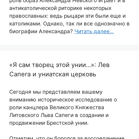
роль образ Александра Невского играет и в
антикатолической риторике некоторых
православных: ведь рыцари эти были еще и
католиками. Однако, так ли все однозначно в
биографии Александра?
Читать далее…
«Я сам творец этой унии…»: Лев
Сапега и униатская церковь
Сегодня мы представляем вашему
вниманию историческое исследование о
роли канцлера Великого Княжества
Литовского Льва Сапеги в создании и
продвижении Брестской унии.
Отметим, что он боролся за воссоединение