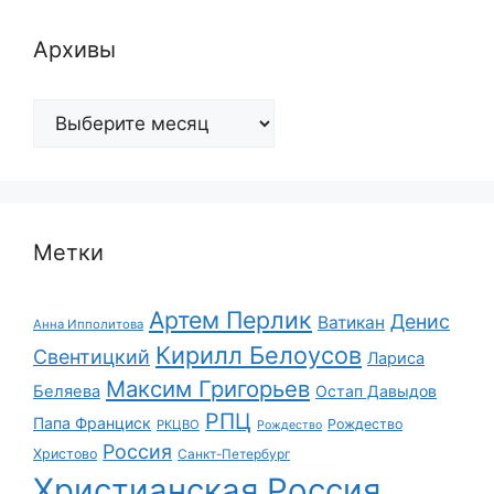
Архивы
Архивы
Метки
Артем Перлик
Денис
Ватикан
Анна Ипполитова
Кирилл Белоусов
Свентицкий
Лариса
Максим Григорьев
Беляева
Остап Давыдов
РПЦ
Папа Франциск
Рождество
РКЦВО
Рождество
Россия
Христово
Санкт-Петербург
Христианская Россия