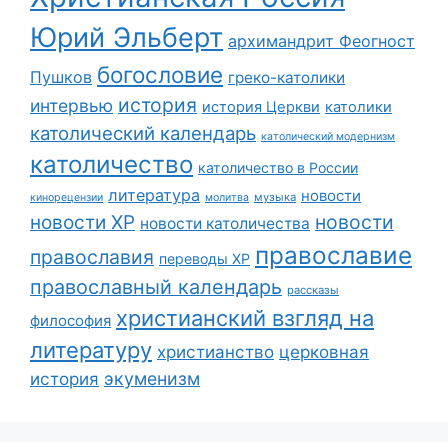
Юрий Эльберт
архимандрит Феогност
богословие
Пушков
греко-католики
история
интервью
история Церкви
католики
католический календарь
католический модернизм
католичество
католичество в России
литература
новости
музыка
кинорецензии
молитва
новости
новости ХР
новости католичества
православие
православия
переводы ХР
православный календарь
рассказы
христианский взгляд на
философия
литературу
христианство
церковная
экуменизм
история