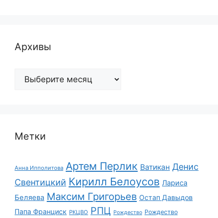
Архивы
Архивы
Метки
Артем Перлик
Денис
Ватикан
Анна Ипполитова
Кирилл Белоусов
Свентицкий
Лариса
Максим Григорьев
Беляева
Остап Давыдов
РПЦ
Папа Франциск
Рождество
РКЦВО
Рождество