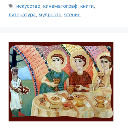
Метки
искусство
,
кинематограф
,
книги
,
литература
,
мудрость
,
чтение