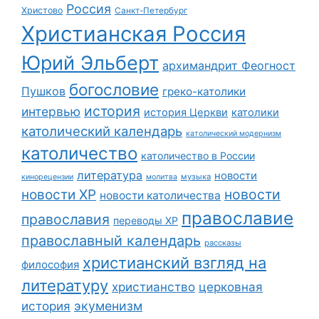
Россия
Христово
Санкт-Петербург
Христианская Россия
Юрий Эльберт
архимандрит Феогност
богословие
Пушков
греко-католики
история
интервью
история Церкви
католики
католический календарь
католический модернизм
католичество
католичество в России
литература
новости
музыка
кинорецензии
молитва
новости
новости ХР
новости католичества
православие
православия
переводы ХР
православный календарь
рассказы
христианский взгляд на
философия
литературу
христианство
церковная
экуменизм
история