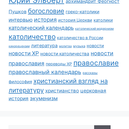
Юрий Эльберт
архимандрит Феогност
богословие
Пушков
греко-католики
история
интервью
история Церкви
католики
католический календарь
католический модернизм
католичество
католичество в России
литература
новости
музыка
кинорецензии
молитва
новости
новости ХР
новости католичества
православие
православия
переводы ХР
православный календарь
рассказы
христианский взгляд на
философия
литературу
христианство
церковная
экуменизм
история
Поиск: