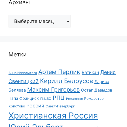
Архивы
Архивы
Метки
Артем Перлик
Денис
Ватикан
Анна Ипполитова
Кирилл Белоусов
Свентицкий
Лариса
Максим Григорьев
Беляева
Остап Давыдов
РПЦ
Папа Франциск
Рождество
РКЦВО
Рождество
Россия
Христово
Санкт-Петербург
Христианская Россия