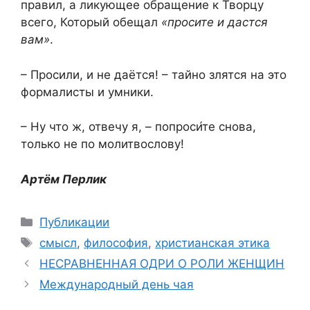
правил, а ликующее обращение к Творцу
всего, Который обещал
«просите и дастся
вам»
.
– Просили, и не даётся! – тайно злятся на это
формалисты и умники.
– Ну что ж, отвечу я, – попроси
те снова,
только не по молитвослову!
Артём Перлик
Рубрики
Публикации
Метки
смысл
,
философия
,
христианская этика
НЕСРАВНЕННАЯ ОДРИ О РОЛИ ЖЕНЩИН​
Международный день чая