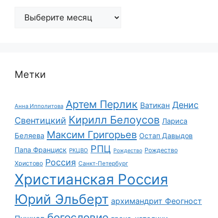
Архивы
Метки
Артем Перлик
Денис
Ватикан
Анна Ипполитова
Кирилл Белоусов
Свентицкий
Лариса
Максим Григорьев
Беляева
Остап Давыдов
РПЦ
Папа Франциск
Рождество
РКЦВО
Рождество
Россия
Христово
Санкт-Петербург
Христианская Россия
Юрий Эльберт
архимандрит Феогност
богословие