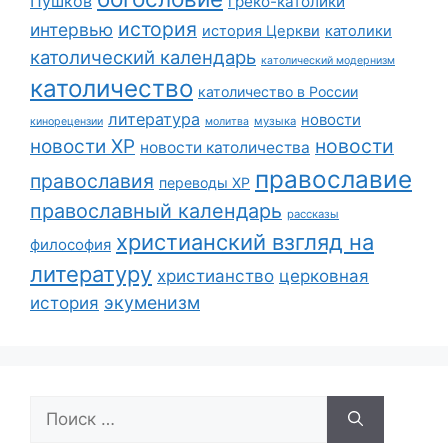
Пушков
греко-католики
история
интервью
история Церкви
католики
католический календарь
католический модернизм
католичество
католичество в России
литература
новости
музыка
кинорецензии
молитва
новости
новости ХР
новости католичества
православие
православия
переводы ХР
православный календарь
рассказы
христианский взгляд на
философия
литературу
христианство
церковная
экуменизм
история
Поиск: