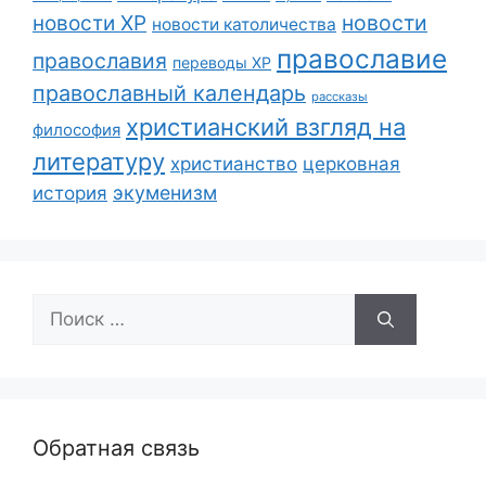
новости
новости ХР
новости католичества
православие
православия
переводы ХР
православный календарь
рассказы
христианский взгляд на
философия
литературу
христианство
церковная
экуменизм
история
Поиск:
Обратная связь