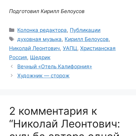
Подготовил Кирилл Белоусов
Рубрики
Колонка редактора
,
Публикации
Метки
духовная музыка
,
Кирилл Белоусов
,
Николай Леонтович
,
УАПЦ
,
Христианская
Россия
,
Щедрик
Вечный «Отель Калифорния»
Художник — сторож
2 комментария к
“Николай Леонтович: