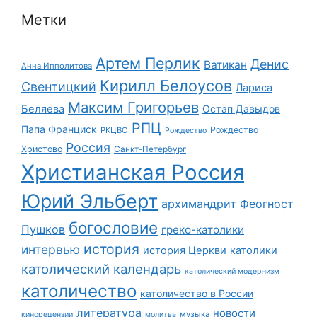
Метки
Артем Перлик
Денис
Ватикан
Анна Ипполитова
Кирилл Белоусов
Свентицкий
Лариса
Максим Григорьев
Беляева
Остап Давыдов
РПЦ
Папа Франциск
Рождество
РКЦВО
Рождество
Россия
Христово
Санкт-Петербург
Христианская Россия
Юрий Эльберт
архимандрит Феогност
богословие
Пушков
греко-католики
история
интервью
история Церкви
католики
католический календарь
католический модернизм
католичество
католичество в России
литература
новости
музыка
кинорецензии
молитва