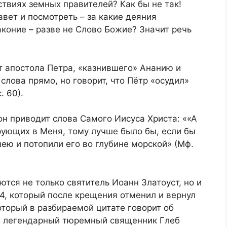
йствиях земных правителей? Как бы не так!
вет и посмотреть – за какие деяния
коние – разве не Слово Божие? Значит речь
т апостола Петра, «казнившего» Ананию и
слова прямо, но говорит, что Пётр «осудил»
. 60).
он приводит слова Самого Иисуса Христа: ««А
ерующих в Меня, тому лучше было бы, если бы
ю и потопили его во глубине морской» (Мф.
тся не только святитель Иоанн Златоуст, но и
4, который после крещения отменил и вернул
оторый в разбираемой цитате говорит об
), легендарный тюремный священник Глеб