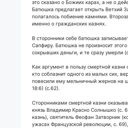
это сказано о Божиих карах, а не о де
Батюшка предлагает открыть Ветхий За
полагалось побиение камнями. Второза
именно о гражданских казнях.
В сторонники себе батюшка записывае
Сапфиру. Батюшка не произносит этого 
сокрывших деньги, и те сразу умерли (с
Как аргумент в пользу смертной казни 
кто соблазнит одного из малых сих, в
повесили ему мельничный жернов на ше
18:6) (с.62).
Сторонниками смертной казни оказываю
князь Владимир Красно Солнышко (с. 6
казнь), святитель Феофан Затворник (к
ужасах Французской революции, с. 69