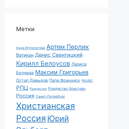
Метки
Артем Перлик
Анна Ипполитова
Денис Свентицкий
Ватикан
Кирилл Белоусов
Лариса
Максим Григорьев
Беляева
Остап Давыдов
Папа Франциск
РКЦВО
РПЦ
Рождество Христово
Рождество
Россия
Санкт-Петербург
Христианская
Россия
Юрий