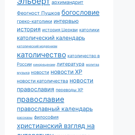
Эльберт
архимандрит
богословие
Феогност Пушков
интервью
греко-католики
история
история Церкви
католики
католический календарь
католический модернизм
католичество
католичество в
литература
России
кинорецензии
молитва
новости ХР
новости
музыка
новости
новости католичества
православия
переводы ХР
православие
православный календарь
философия
рассказы
христианский взгляд на