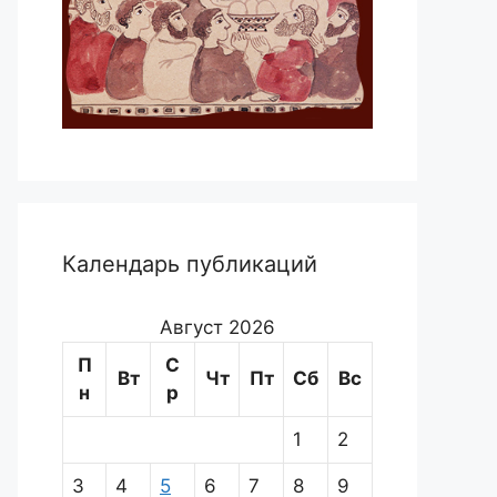
Календарь публикаций
Август 2026
П
С
Вт
Чт
Пт
Сб
Вс
н
р
1
2
3
4
5
6
7
8
9