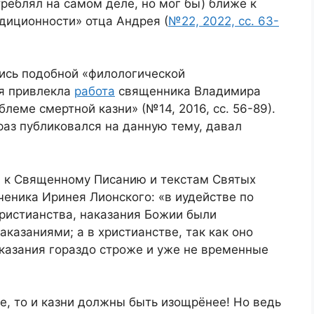
треблял на самом деле, но мог бы) ближе к
адиционности» отца Андрея (
№22, 2022, сс. 63-
лись подобной «филологической
ня привлекла
работа
священника Владимира
леме смертной казни» (№14, 2016, сс. 56-89).
раз публиковался на данную тему, давал
м к Священному Писанию и текстам Святых
еника Иринея Лионского: «в иудействе по
христианства, наказания Божии были
казаниями; а в христианстве, так как оно
аказания гораздо строже и уже не временные
е, то и казни должны быть изощрёнее! Но ведь