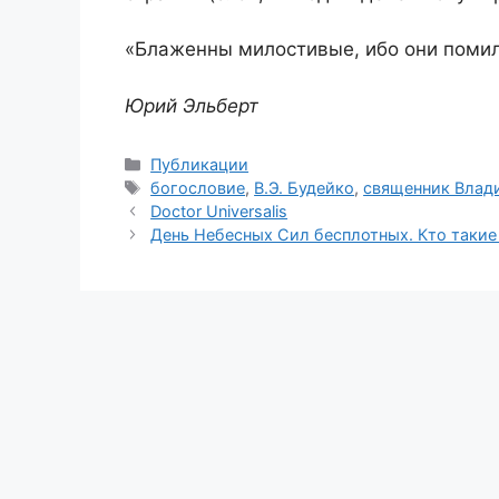
«Блаженны милостивые, ибо они помило
Юрий Эльберт
Рубрики
Публикации
Метки
богословие
,
В.Э. Будейко
,
священник Влад
Doctor Universalis
День Небесных Сил бесплотных. Кто такие