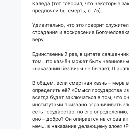
Каледа (тот говорил, что некоторые з
предпочли бы смерть, с. 75).
Удивительно, что это говорит служител
страдания и воскресение Богочеловека
веру.
Единственный раз, в цитате священник
том, что казнён может быть невиновны
«наказаний без вины не бывает, Шарап
В общем, если смертная казнь – мера 
определить её? «Смысл государства и
всегда будет заключаться в том, что 
институтами призвано ограничивать зло
есть государство, по его определению,
оно – добро? Он опирается на слова а
меч… в наказание делающему злое» (Рим