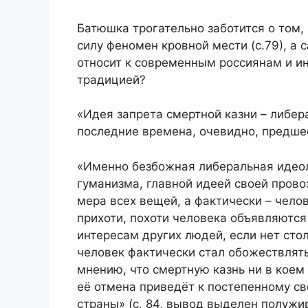
Батюшка трогательно заботится о том, 
силу феномен кровной мести (с.79), а 
относит к современным россиянам и и
традицией?
«Идея запрета смертной казни – либера
последние времена, очевидно, предше
«Именно безбожная либеральная идеол
гуманизма, главной идеей своей провоз
мера всех вещей, а фактически – челов
прихоти, похоти человека объявляются
интересам других людей, если нет стол
человек фактически стал обожествлят
мнению, что смертную казнь ни в коем
её отмена приведёт к постепенному с
страны» (с. 84, вывод выделен полуж