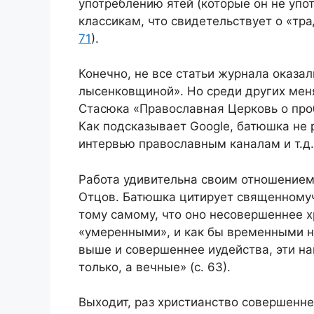
употреблению ятей (которые он не упо
классикам, что свидетельствует о «тр
71
).
Конечно, не все статьи журнала оказа
лысенковщиной». Но среди других ме
Стасюка «Православная Церковь о проб
Как подсказывает Google, батюшка не 
интервью православным каналам и т.д.
Работа удивительна своим отношение
Отцов. Батюшка цитирует священномуч
тому самому, что оно несовершеннее 
«умеренными», и как бы временными на
выше и совершеннее иудейства, эти н
только, а вечные» (с. 63).
Выходит, раз христианство совершенне