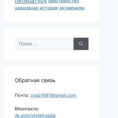
литературу
христианство
экуменизм
церковная история
Поиск:
Обратная связь
Почта:
cysb1991@gmail.com
ВКонтакте:
vk.com/christrussia