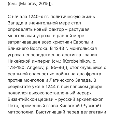
(см.: [Maiorov, 2015]).
С начала 1240-х гг. политическую жизнь
Запада в значительной мере стал
определять новый фактор – растущая
монгольская угроза, в равной мере
затрагивавшая всех христиан Европы и
Ближнего Востока. В 1243 г. монгольская
угроза непосредственно достигла границ
Никейской империи (см.: [Korobeinikov, p.
178–180; Angelov, p. 95–96]), столкнувшейся с
реальной опасностью войны на два фронта –
против монголов и Латинского Запада. В
результате уже в 1244 г. при папском дворе
появился высокопоставленный иерарх
Византийской церкви – русский архиепископ
Петр, временный глава Киевской (Русской)
митрополии. Выступивший перед делегатами