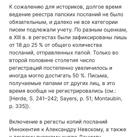
К сожалению для историков, долгое время
ведение реестра папских посланий не было
обязательным, и далеко не все категории
писем подлежали учету. По разным оценкам,
в XIII в. в регестах были зафиксированы лишь
от 18 до 25 % от общего количества
посланий, отправленных папой. Только во
второй половине столетия число
регистраций постепенно увеличилось и
иногда могло достигать 50 %. Письма,
получаемые папами от других лиц, в это
время вообще не регистрировались (см.:
[Herde, S. 241–242; Sayers, p. 51; Montaubin,
p. 335]).
Включение в регесты копий посланий
Иннокентия к Александру Невскому, а также
к другому русскому князю Даниилу