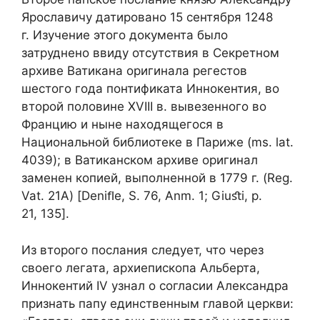
Ярославичу датировано 15 сентября 1248
г. Изучение этого документа было
затруднено ввиду отсутствия в Секретном
архиве Ватикана оригинала регестов
шестого года понтификата Иннокентия, во
второй половине XVIII в. вывезенного во
Францию и ныне находящегося в
Национальной библиотеке в Париже (ms. lat.
4039); в Ватиканском архиве оригинал
заменен копией, выполненной в 1779 г. (Reg.
Vat. 21A) [Deniﬂe, S. 76, Anm. 1; Giuﬆi, p.
21, 135].
Из второго послания следует, что через
своего легата, архиепископа Альберта,
Иннокентий IV узнал о согласии Александра
признать папу единственным главой церкви: