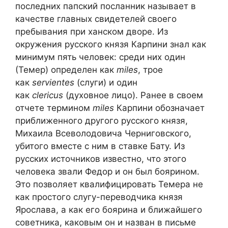
последних папский посланник называет в
качестве главных свидетелей своего
пребывания при ханском дворе. Из
окружения русского князя Карпини знал как
минимум пять человек: среди них один
(Темер) определен как
miles
, трое
как
servientes
(слуги) и один
как
clericus
(духовное лицо). Ранее в своем
отчете термином
miles
Карпини обозначает
приближенного другого русского князя,
Михаила Всеволодовича Черниговского,
убитого вместе с ним в ставке Бату. Из
русских источников известно, что этого
человека звали Федор и он был боярином.
Это позволяет квалифицировать Темера не
как простого слугу-переводчика князя
Ярослава, а как его боярина и ближайшего
советника, каковым он и назван в письме