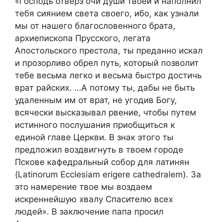
«Господь отверз очи души твоей и наполнил
тебя сиянием света своего, ибо, как узнали
мы от нашего благословенного брата,
архиепископа Прусского, легата
Апостольского престола, ты преданно искал
и прозорливо обрел путь, который позволит
тебе весьма легко и весьма быстро достичь
врат райских. …А потому ты, дабы не быть
удаленным им от врат, не угодив Богу,
всячески высказывал рвение, чтобы путем
истинного послушания приобщиться к
единой главе Церкви. В знак этого ты
предложил воздвигнуть в твоем городе
Пскове кафедральный собор для латинян
(Latinorum Ecclesiam erigere cathedralem). За
это намерение твое мы воздаем
искреннейшую хвалу Спасителю всех
людей». В заключение папа просил