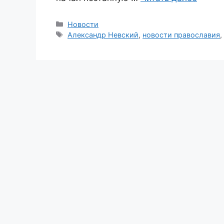
Рубрики
Новости
Метки
Александр Невский
,
новости православия