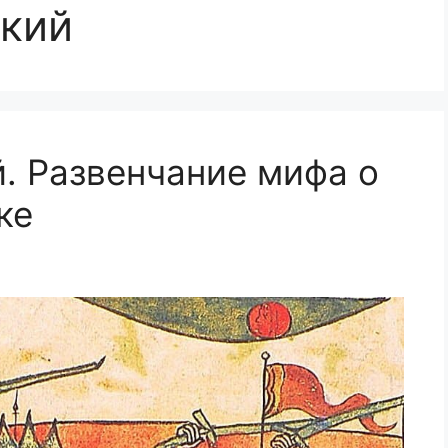
ский
. Развенчание мифа о
ке