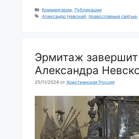
Рубрики
Комментарии
,
Публикации
Метки
Александр Невский
,
православные святые
Эрмитаж завершит
Александра Невско
25/11/2024
от
Христианская Россия