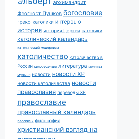
Эльберт
архимандрит
богословие
Феогност Пушков
интервью
греко-католики
история
история Церкви
католики
католический календарь
католический модернизм
католичество
католичество в
литература
России
кинорецензии
молитва
новости ХР
новости
музыка
новости
новости католичества
православия
переводы ХР
православие
православный календарь
философия
рассказы
христианский взгляд на