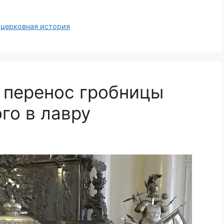
,
церковная история
 перенос гробницы
го в лавру