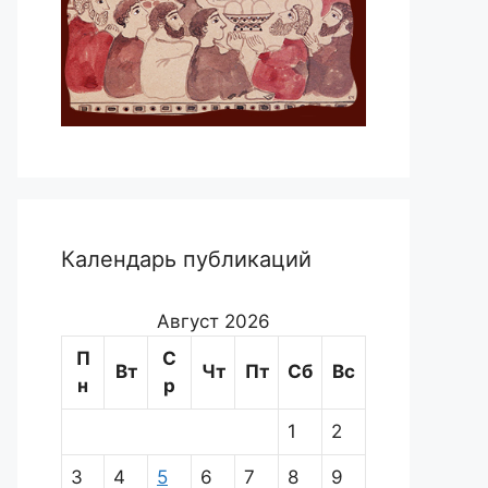
Календарь публикаций
Август 2026
П
С
Вт
Чт
Пт
Сб
Вс
н
р
1
2
3
4
5
6
7
8
9