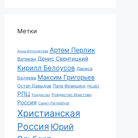
Метки
Артем Перлик
Анна Ипполитова
Денис Свентицкий
Ватикан
Кирилл Белоусов
Лариса
Максим Григорьев
Беляева
Остап Давыдов
Папа Франциск
РКЦВО
РПЦ
Рождество Христово
Рождество
Россия
Санкт-Петербург
Христианская
Россия
Юрий