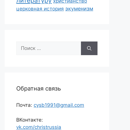
литературу
христианство
экуменизм
церковная история
Поиск:
Обратная связь
Почта:
cysb1991@gmail.com
ВКонтакте:
vk.com/christrussia