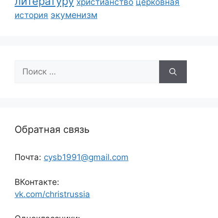
литературу
христианство
церковная
экуменизм
история
Поиск:
Обратная связь
Почта:
cysb1991@gmail.com
ВКонтакте:
vk.com/christrussia