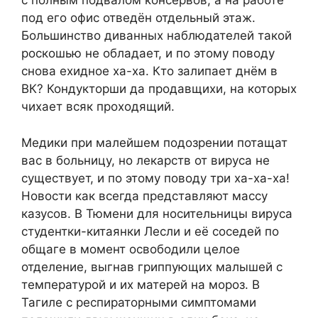
с полным подвалом консервов, а на работе
под его офис отведён отдельный этаж.
Большинство диванных наблюдателей такой
роскошью не обладает, и по этому поводу
снова ехидное ха-ха. Кто залипает днём в
ВК? Кондукторши да продавщихи, на которых
чихает всяк проходящий.
Медики при малейшем подозрении потащат
вас в больницу, но лекарств от вируса не
существует, и по этому поводу три ха-ха-ха!
Новости как всегда представляют массу
казусов. В Тюмени для носительницы вируса
студентки-китаянки Лесли и её соседей по
общаге в момент освободили целое
отделение, выгнав гриппующих малышей с
температурой и их матерей на мороз. В
Тагиле с респираторными симптомами