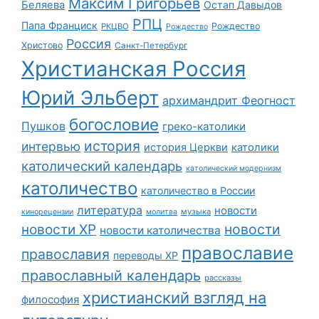
Максим Григорьев
Беляева
Остап Давыдов
РПЦ
Папа Франциск
Рождество
РКЦВО
Рождество
Россия
Христово
Санкт-Петербург
Христианская Россия
Юрий Эльберт
архимандрит Феогност
богословие
Пушков
греко-католики
история
интервью
история Церкви
католики
католический календарь
католический модернизм
католичество
католичество в России
литература
новости
музыка
кинорецензии
молитва
новости
новости ХР
новости католичества
православие
православия
переводы ХР
православный календарь
рассказы
христианский взгляд на
философия