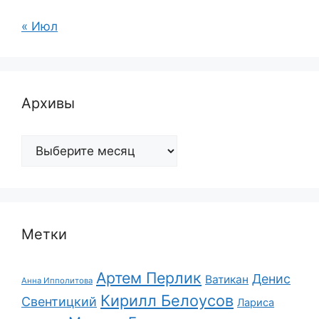
« Июл
Архивы
Архивы
Метки
Артем Перлик
Денис
Ватикан
Анна Ипполитова
Кирилл Белоусов
Свентицкий
Лариса