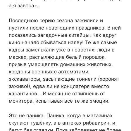
а я завтра».
Последнюю серию сезона зажилили и
пустили после новогодних праздников. В ней
показались загадочные китайцы. Как вдруг
кино начало сбываться наяву! Те же самые
кадры замелькали уже в новостях: люди в
масках, распыляющие белый порошок,
призыв умерщвлять домашних животных,
кордоны военных с автоматами,
экскаваторы, засыпающие тоннели (хоронят
заживо!), едва ли не концлагеря вместо
карантинов… И месяц не отлипнешь от
монитора, испытывая всё те же эмоции.
Это не паника. Паника, когда в магазинах
скупают тушёнку, а в аптеках рибавирин, и
бегут без оглядки. Пока заболевает не более