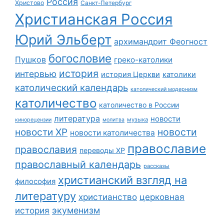
Россия
Христово
Санкт-Петербург
Христианская Россия
Юрий Эльберт
архимандрит Феогност
богословие
Пушков
греко-католики
история
интервью
история Церкви
католики
католический календарь
католический модернизм
католичество
католичество в России
литература
новости
музыка
кинорецензии
молитва
новости
новости ХР
новости католичества
православие
православия
переводы ХР
православный календарь
рассказы
христианский взгляд на
философия
литературу
христианство
церковная
экуменизм
история