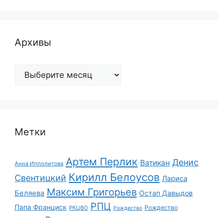
Архивы
Архивы
Метки
Артем Перлик
Денис
Ватикан
Анна Ипполитова
Кирилл Белоусов
Свентицкий
Лариса
Максим Григорьев
Беляева
Остап Давыдов
РПЦ
Папа Франциск
Рождество
РКЦВО
Рождество