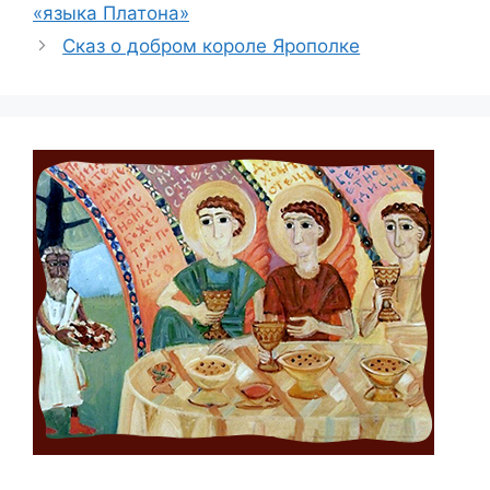
«языка Платона»
Сказ о добром короле Ярополке