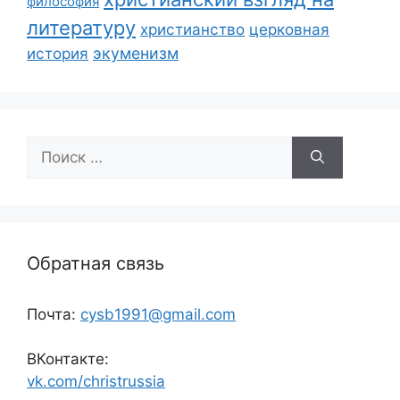
философия
литературу
христианство
церковная
экуменизм
история
Поиск:
Обратная связь
Почта:
cysb1991@gmail.com
ВКонтакте:
vk.com/christrussia