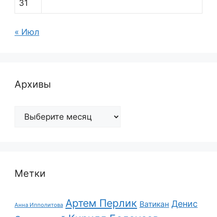
31
« Июл
Архивы
Архивы
Метки
Артем Перлик
Денис
Ватикан
Анна Ипполитова