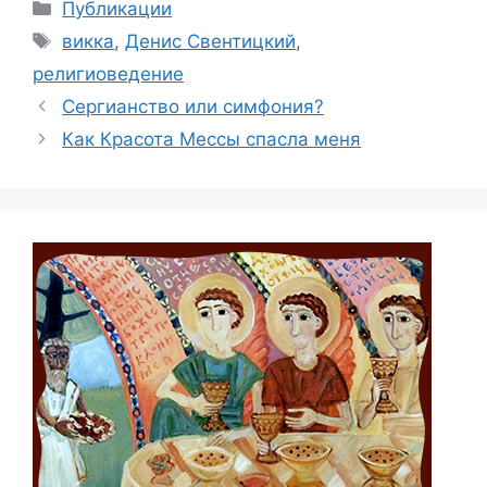
Рубрики
Публикации
Метки
викка
,
Денис Свентицкий
,
религиоведение
Сергианство или симфония?
Как Красота Мессы спасла меня