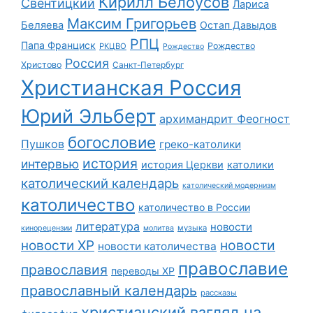
Кирилл Белоусов
Свентицкий
Лариса
Максим Григорьев
Беляева
Остап Давыдов
РПЦ
Папа Франциск
Рождество
РКЦВО
Рождество
Россия
Христово
Санкт-Петербург
Христианская Россия
Юрий Эльберт
архимандрит Феогност
богословие
Пушков
греко-католики
история
интервью
история Церкви
католики
католический календарь
католический модернизм
католичество
католичество в России
литература
новости
музыка
кинорецензии
молитва
новости
новости ХР
новости католичества
православие
православия
переводы ХР
православный календарь
рассказы
христианский взгляд на