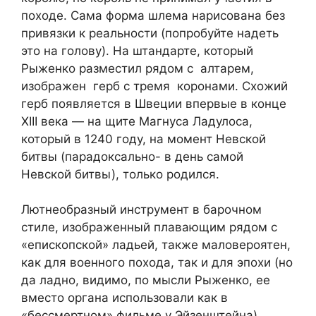
походе. Сама форма шлема нарисована без
привязки к реальности (попробуйте надеть
это на голову). На штандарте, который
Рыженко разместил рядом с алтарем,
изображен герб с тремя коронами. Схожий
герб появляется в Швеции впервые в конце
XIII века — на щите Магнуса Ладулоса,
который в 1240 году, на момент Невской
битвы (парадоксально- в день самой
Невской битвы), только родился.
Лютнеобразный инструмент в барочном
стиле, изображенный плавающим рядом с
«епископской» ладьей, также маловероятен,
как для военного похода, так и для эпохи (но
да ладно, видимо, по мысли Рыженко, ее
вместо органа использовали как в
«бессмертном» фильме у Эйзенштейна).