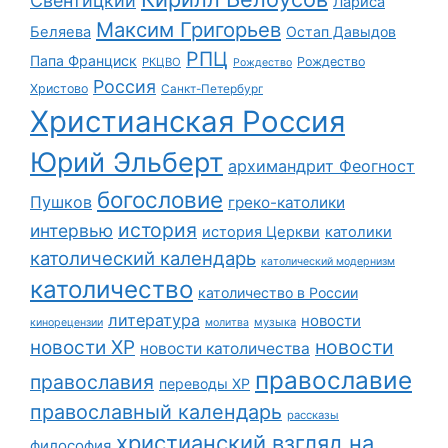
Свентицкий
Лариса
Максим Григорьев
Беляева
Остап Давыдов
РПЦ
Папа Франциск
Рождество
РКЦВО
Рождество
Россия
Христово
Санкт-Петербург
Христианская Россия
Юрий Эльберт
архимандрит Феогност
богословие
Пушков
греко-католики
история
интервью
история Церкви
католики
католический календарь
католический модернизм
католичество
католичество в России
литература
новости
музыка
кинорецензии
молитва
новости
новости ХР
новости католичества
православие
православия
переводы ХР
православный календарь
рассказы
христианский взгляд на
философия