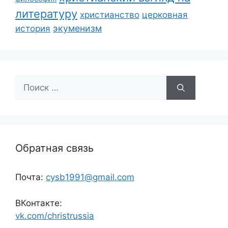
литературу
христианство
церковная
экуменизм
история
Поиск:
Обратная связь
Почта:
cysb1991@gmail.com
ВКонтакте:
vk.com/christrussia