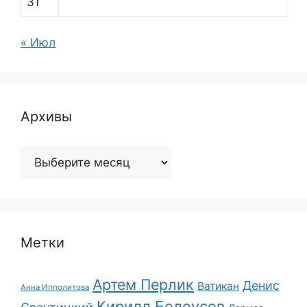
31
« Июл
Архивы
Архивы
Метки
Артем Перлик
Денис
Ватикан
Анна Ипполитова
Кирилл Белоусов