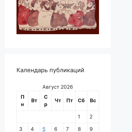
Календарь публикаций
Август 2026
П
С
Вт
Чт
Пт
Сб
Вс
н
р
1
2
3
4
5
6
7
8
9