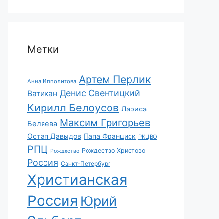
Метки
Артем Перлик
Анна Ипполитова
Денис Свентицкий
Ватикан
Кирилл Белоусов
Лариса
Максим Григорьев
Беляева
Остап Давыдов
Папа Франциск
РКЦВО
РПЦ
Рождество Христово
Рождество
Россия
Санкт-Петербург
Христианская
Россия
Юрий