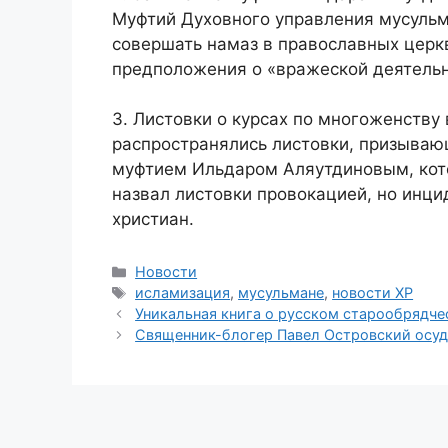
Муфтий Духовного управления мусульм
совершать намаз в православных церкв
предположения о «вражеской деятель
3. Листовки о курсах по многоженству 
распространялись листовки, призываю
муфтием Ильдаром Аляутдиновым, кото
назвал листовки провокацией, но инц
христиан.
Рубрики
Новости
Метки
исламизация
,
мусульмане
,
новости ХР
Уникальная книга о русском старообрядче
Священник-блогер Павел Островский осуд