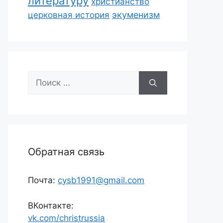
литературу
христианство
экуменизм
церковная история
Поиск:
Обратная связь
Почта:
cysb1991@gmail.com
ВКонтакте:
vk.com/christrussia