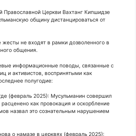
й Православной Церкви Вахтанг Кипшидзе
сульманскую общину дистанцироваться от
е жесты не входят в рамки дозволенного в
зного общения.
чевые информационные поводы, связанные с
иц и активистов, воспринятыми как
оследнее полугодие:
где (февраль 2025): Мусульманин совершил
 расценено как провокация и оскорбление
имов назвал это сознательным нарушением
ова о намазе в церквях (февраль 2025):