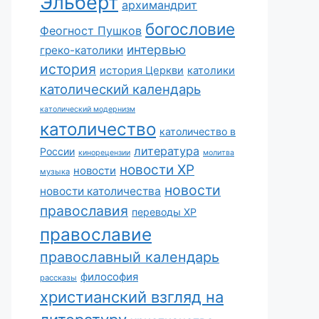
Эльберт
архимандрит
богословие
Феогност Пушков
интервью
греко-католики
история
история Церкви
католики
католический календарь
католический модернизм
католичество
католичество в
литература
России
кинорецензии
молитва
новости ХР
новости
музыка
новости
новости католичества
православия
переводы ХР
православие
православный календарь
философия
рассказы
христианский взгляд на