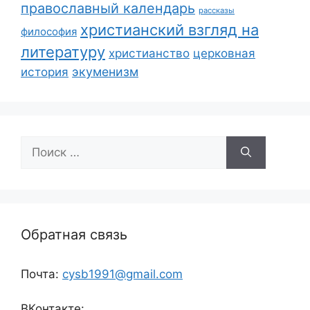
православный календарь
рассказы
христианский взгляд на
философия
литературу
христианство
церковная
экуменизм
история
Поиск:
Обратная связь
Почта:
cysb1991@gmail.com
ВКонтакте: