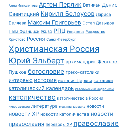
Артем Перлик
Денис
Ватикан
Анна Ипполитова
Кирилл Белоусов
Свентицкий
Лариса
Максим Григорьев
Беляева
Остап Давыдов
РПЦ
Папа Франциск
Рождество
РКЦВО
Рождество
Россия
Христово
Санкт-Петербург
Христианская Россия
Юрий Эльберт
архимандрит Феогност
богословие
Пушков
греко-католики
история
интервью
история Церкви
католики
католический календарь
католический модернизм
католичество
католичество в России
литература
новости
музыка
кинорецензии
молитва
новости
новости ХР
новости католичества
православие
православия
переводы ХР