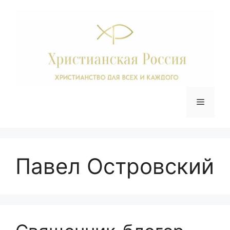
Перейти
к
содержимому
Меню
Павел Островский