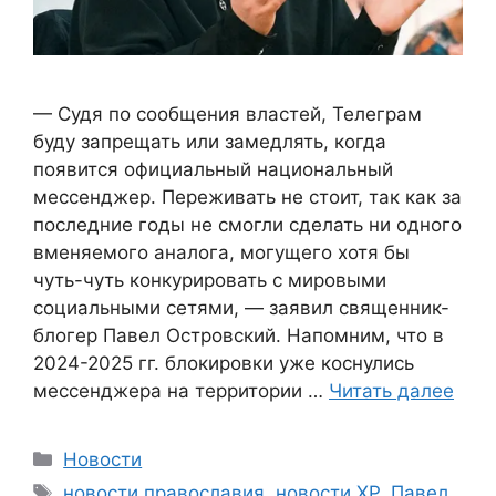
— Судя по сообщения властей, Телеграм
буду запрещать или замедлять, когда
появится официальный национальный
мессенджер. Переживать не стоит, так как за
последние годы не смогли сделать ни одного
вменяемого аналога, могущего хотя бы
чуть-чуть конкурировать с мировыми
социальными сетями, — заявил священник-
блогер Павел Островский. Напомним, что в
2024-2025 гг. блокировки уже коснулись
мессенджера на территории …
Читать далее
Рубрики
Новости
Метки
новости православия
,
новости ХР
,
Павел