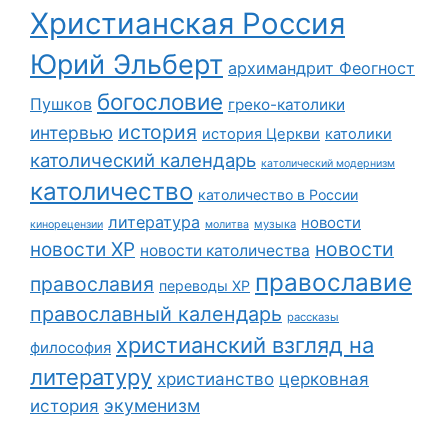
Христианская Россия
Юрий Эльберт
архимандрит Феогност
богословие
Пушков
греко-католики
история
интервью
история Церкви
католики
католический календарь
католический модернизм
католичество
католичество в России
литература
новости
музыка
кинорецензии
молитва
новости
новости ХР
новости католичества
православие
православия
переводы ХР
православный календарь
рассказы
христианский взгляд на
философия
литературу
христианство
церковная
экуменизм
история