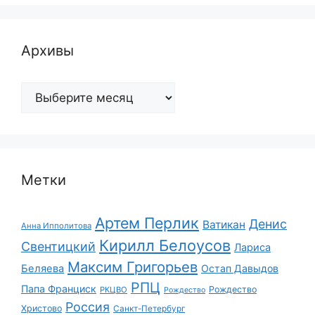
Архивы
Архивы
Метки
Артем Перлик
Денис
Ватикан
Анна Ипполитова
Кирилл Белоусов
Свентицкий
Лариса
Максим Григорьев
Беляева
Остап Давыдов
РПЦ
Папа Франциск
Рождество
РКЦВО
Рождество
Россия
Христово
Санкт-Петербург