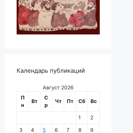
Календарь публикаций
Август 2026
П
С
Вт
Чт
Пт
Сб
Вс
н
р
1
2
3
4
5
6
7
8
9