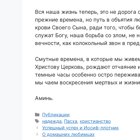
Вся наша жизнь теперь, это не дорога 
прежние времена, но путь в объятия 
крови Своего Сына, ради того, чтобы б
служат Богу, наша борьба со злом, не 
вечности, как колокольный звон в пре
Смутные времена, в которые мы живем 
Христову Церковь, рождают отчаяние и
темные часы особенно остро пережива
мы чаем воскресения мертвых и жизни
Аминь.
Рубрики
Публикации
Метки
надежда
,
Пасха
,
христианство
Успешный успех и Иосиф-плотник
О домашних любимцах