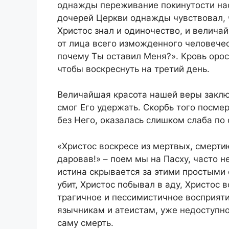
однажды переживание покинутости нас
дочерей Церкви однажды чувствовал, ч
Христос знал и одиночество, и велича
от лица всего изможденного человечес
почему Ты оставил Меня?». Кровь орос
чтобы воскреснуть на третий день.
Величайшая красота нашей веры заключ
смог Его удержать. Скорбь того посме
без Него, оказалась слишком слаба по
«Христос воскресе из мертвых, смерти
даровав!» – поем мы на Пасху, часто н
истина скрывается за этими простыми 
убит, Христос побывал в аду, Христос в
трагичное и пессимистичное восприяти
язычникам и атеистам, уже недоступно
саму смерть.