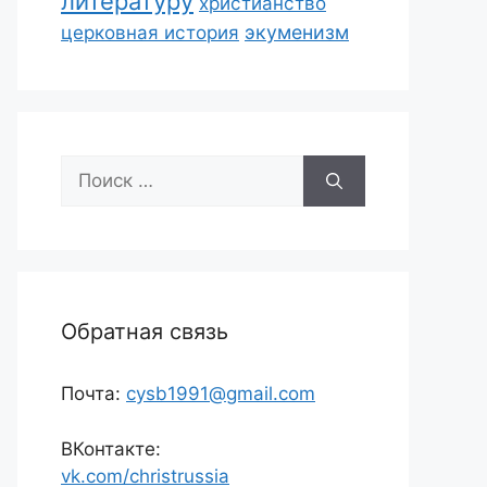
литературу
христианство
экуменизм
церковная история
Поиск:
Обратная связь
Почта:
cysb1991@gmail.com
ВКонтакте:
vk.com/christrussia