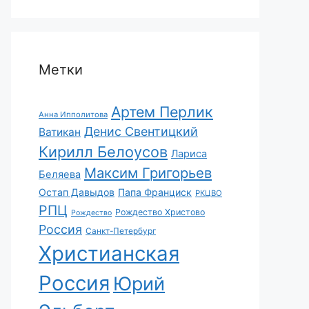
Метки
Артем Перлик
Анна Ипполитова
Денис Свентицкий
Ватикан
Кирилл Белоусов
Лариса
Максим Григорьев
Беляева
Остап Давыдов
Папа Франциск
РКЦВО
РПЦ
Рождество Христово
Рождество
Россия
Санкт-Петербург
Христианская
Россия
Юрий