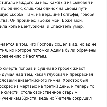
тигало каждого из нас. Каждый из сыновей и
то одинок, слишком одинок на своем пути.
йшую скорбь. Там, на вершине Голгофы, говоря
тва, Он произнес: «Боже мой, Боже мой,
ила копье центуриона, и Спаситель умер,
ается в том, что Господь сошел в ад, но ад не
ртия, но которое потомки Адама были обречены
 сравнению с Распятым.
ю смерть поправ и сущим во гробех живот
е думая над тем, какая глубокая и прекрасная
словами византийского гимна. Христос был
оскрес из мертвых на третий день, и теперь то
е смерти, столь свойственное старым
 ученикам Христа, ведь их Учитель сокрушил