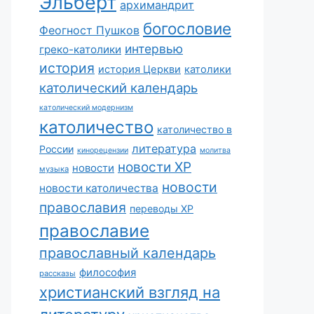
Эльберт
архимандрит
богословие
Феогност Пушков
интервью
греко-католики
история
история Церкви
католики
католический календарь
католический модернизм
католичество
католичество в
литература
России
кинорецензии
молитва
новости ХР
новости
музыка
новости
новости католичества
православия
переводы ХР
православие
православный календарь
философия
рассказы
христианский взгляд на