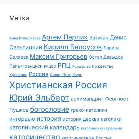
Метки
Артем Перлик
Денис
Ватикан
Анна Ипполитова
Кирилл Белоусов
Свентицкий
Лариса
Максим Григорьев
Беляева
Остап Давыдов
РПЦ
Папа Франциск
Рождество
РКЦВО
Рождество
Россия
Христово
Санкт-Петербург
Христианская Россия
Юрий Эльберт
архимандрит Феогност
богословие
Пушков
греко-католики
история
интервью
история Церкви
католики
католический календарь
католический модернизм
католичество
католичество в России