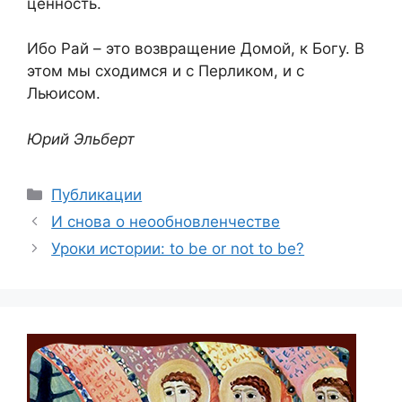
ценность.
Ибо Рай – это возвращение Домой, к Богу. В
этом мы сходимся и с Перликом, и с
Льюисом.
Юрий Эльберт
Рубрики
Публикации
И снова о неообновленчестве
Уроки истории: to be or not to be?