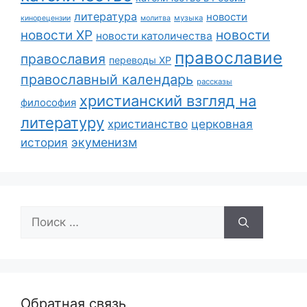
литература
новости
музыка
кинорецензии
молитва
новости
новости ХР
новости католичества
православие
православия
переводы ХР
православный календарь
рассказы
христианский взгляд на
философия
литературу
христианство
церковная
экуменизм
история
Поиск:
Обратная связь