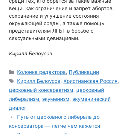
среди тех, кто борется за такие важные
вещи, как ограничение и запрет абортов,
сохранение и улучшение состояния
окружающей среды, а также помощь
представителям ЛГБТ в борьбе с
сексуальными девиациями.
Кирилл Белоусов
Рубрики
Колонка редактора
,
Публикации
Метки
Кирилл Белоусов
,
Христианская Россия
,
церковный консерватизм
,
церковный
либерализм
,
экуменизм
,
экуменический
диалог
Путь от церковного либерала до
консерватора — легче чем кажется