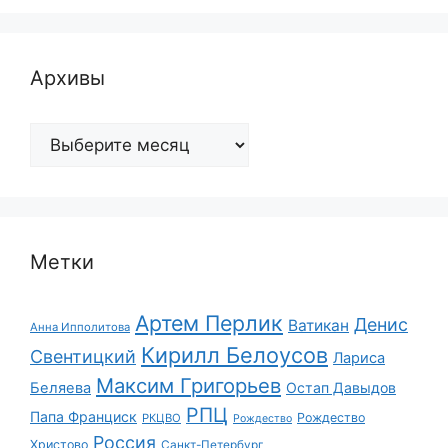
Архивы
Архивы
Метки
Артем Перлик
Денис
Ватикан
Анна Ипполитова
Кирилл Белоусов
Свентицкий
Лариса
Максим Григорьев
Беляева
Остап Давыдов
РПЦ
Папа Франциск
Рождество
РКЦВО
Рождество
Россия
Христово
Санкт-Петербург