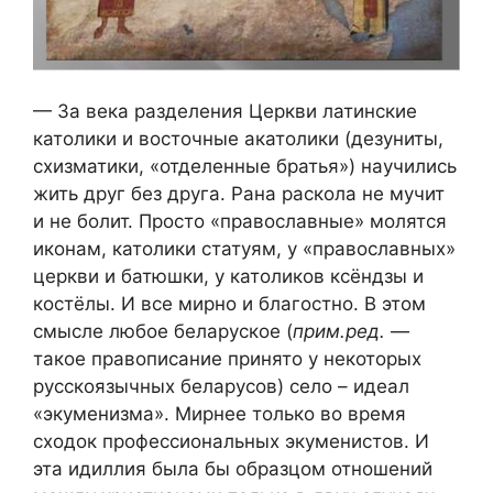
— За века разделения Церкви латинские
католики и восточные акатолики (дезуниты,
схизматики, «отделенные братья») научились
жить друг без друга. Рана раскола не мучит
и не болит. Просто «православные» молятся
иконам, католики статуям, у «православных»
церкви и батюшки, у католиков ксёндзы и
костёлы. И все мирно и благостно. В этом
смысле любое беларуское (
прим.ред.
—
такое правописание принято у некоторых
русскоязычных беларусов) село – идеал
«экуменизма». Мирнее только во время
сходок профессиональных экуменистов. И
эта идиллия была бы образцом отношений