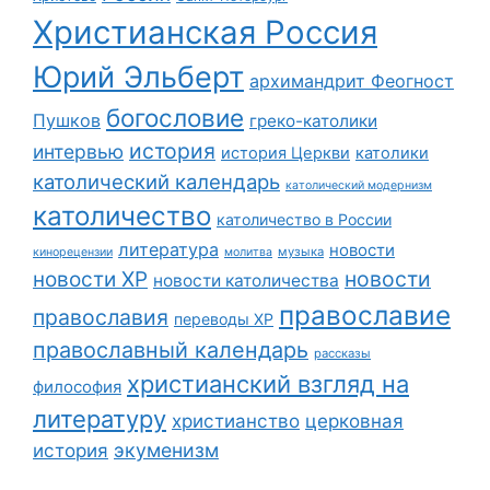
Христианская Россия
Юрий Эльберт
архимандрит Феогност
богословие
Пушков
греко-католики
история
интервью
история Церкви
католики
католический календарь
католический модернизм
католичество
католичество в России
литература
новости
музыка
кинорецензии
молитва
новости
новости ХР
новости католичества
православие
православия
переводы ХР
православный календарь
рассказы
христианский взгляд на
философия
литературу
христианство
церковная
экуменизм
история