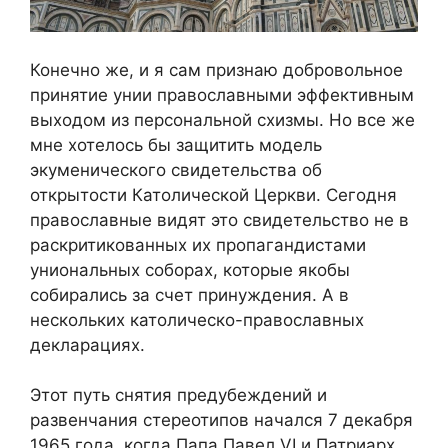
Конечно же, и я сам признаю добровольное
принятие унии православными эффективным
выходом из персональной схизмы. Но все же
мне хотелось бы защитить модель
экуменического свидетельства об
открытости Католической Церкви. Сегодня
православные видят это свидетельство не в
раскритикованных их пропагандистами
униональных соборах, которые якобы
собирались за счет принуждения. А в
нескольких католическо-православных
декларациях.
Этот путь снятия предубеждений и
развенчания стереотипов начался 7 декабря
1965 года, когда Папа Павел VI и Патриарх