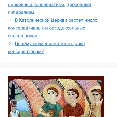
церковный консерватизм
,
церковный
либерализм
В Католической Церкви растет число
консервативных и ортодоксальных
священников
Почему экуменизм нужен даже
консерваторам?