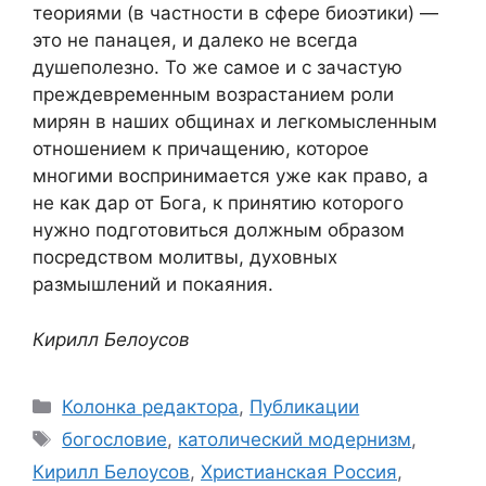
теориями (в частности в сфере биоэтики) —
это не панацея, и далеко не всегда
душеполезно. То же самое и с зачастую
преждевременным возрастанием роли
мирян в наших общинах и легкомысленным
отношением к причащению, которое
многими воспринимается уже как право, а
не как дар от Бога, к принятию которого
нужно подготовиться должным образом
посредством молитвы, духовных
размышлений и покаяния.
Кирилл Белоусов
Рубрики
Колонка редактора
,
Публикации
Метки
богословие
,
католический модернизм
,
Кирилл Белоусов
,
Христианская Россия
,